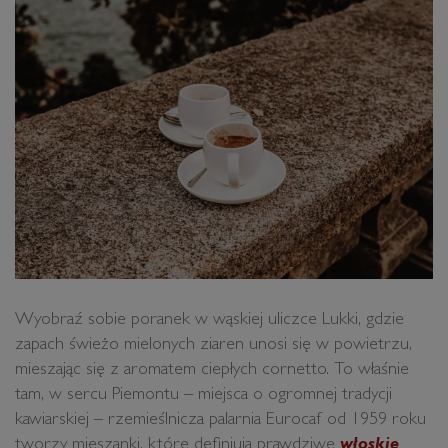
Wyobraź sobie poranek w wąskiej uliczce Lukki, gdzie
zapach świeżo mielonych ziaren unosi się w powietrzu,
mieszając się z aromatem ciepłych cornetto. To właśnie
tam, w sercu Piemontu – miejsca o ogromnej tradycji
kawiarskiej – rzemieślnicza palarnia Eurocaf od 1959 roku
tworzy mieszanki, które definiują prawdziwe
włoskie