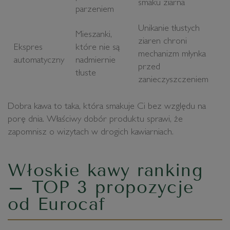
smaku ziarna
parzeniem
Unikanie tłustych
Mieszanki,
ziaren chroni
Ekspres
które nie są
mechanizm młynka
automatyczny
nadmiernie
przed
tłuste
zanieczyszczeniem
Dobra kawa to taka, która smakuje Ci bez względu na
porę dnia. Właściwy dobór produktu sprawi, że
zapomnisz o wizytach w drogich kawiarniach.
Włoskie kawy ranking
– TOP 3 propozycje
od Eurocaf