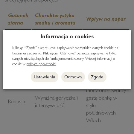
precyzyjnych proporcjach:
Gatunek
Charakterystyka
Wpływ na napar
ziarna
smaku i aromatu
Delikatność,
Informacja o cookies
wyczuwalna
Nadaje kawie
Klikając “Zgoda” akceptujesz zapisywanie wszystkich danych cookie na
kwasowość oraz
łagodny i
Arabika
twoim urządzeniu. Kliknięcie “Odmowa” oznacza zapisywanie tylko
bogaty profil z
szlachetny
danych niezbędnych do funkcjonowania strony. Więcej informacji o
cookie w
polityce prywatności
.
nutami kwiatów czy
charakter
owoców
Ustawienia
Odmowa
Zgoda
Dodaje naparowi
mocy oraz tworzy
Wyraźna goryczka i
gęstą piankę w
Robusta
intensywność
stylu
południowych
Włoch