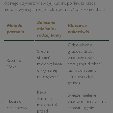
którego używasz w swojej kuchni, ponieważ każda
metoda wymaga innego traktowania. Oto rekomendacje:
Zalecane
Metoda
Kluczowe
mielenie i
parzenia
wskazówki
rodzaj kawy
Odpowiednia
Średni
grubość drobin
stopień
zapobiega zatkaniu
Kawiarka
mielenia; kawa
sitka (zbyt drobne)
Moka
o wyraźnej
lub wodnistemu
intensywności
smakowi (zbyt
grube)
Kawa
Świeże mielenie
ziarnista,
Ekspres
zapewnia maksymalny
mielona tuż
ciśnieniowy
aromat i głębię
przed