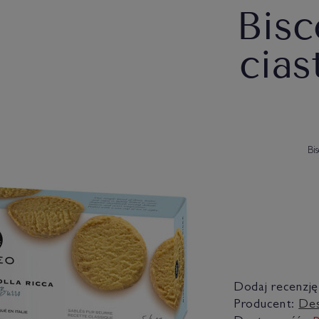
Bisc
cias
Bi
Dodaj recenzję
Producent:
De