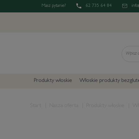
Masz pytanie?
62 735 64 84
info
Wyszukaj
Produkty włoskie
Włoskie produkty bezglu
Start
Nasza oferta
Produkty włoskie
Wł