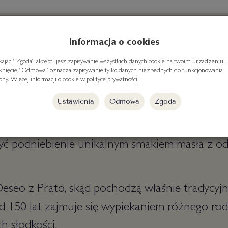
Informacja o cookies
ikając “Zgoda” akceptujesz zapisywanie wszystkich danych cookie na twoim urządzeniu.
iknięcie “Odmowa” oznacza zapisywanie tylko danych niezbędnych do funkcjonowania
 - kruche ciasteczka maślane.
rony. Więcej informacji o cookie w
polityce prywatności
.
pszenna
, masło (
mleko
) 32%, cukier,
jaja
, s
Ustawienia
Odmowa
Zgoda
 mąki, masła i cukru, wypiekane z pasją i uwagą
zyć podniebienie unikalnym smakiem masła z o
eseo z Prato, skąd pochodzą właśnie tradycyjne
ad 150 lat zajmuje się wypiekaniem różnego rodz
ch słodkości.