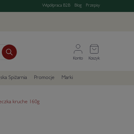
Współpraca B2B
Blog
Przepisy
Konto
Koszyk
ka Spiżarnia
Promocje
Marki
steczka kruche 160g