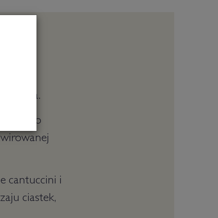
ól morska.
, zostało
dwirowanej
 cantuccini i
aju ciastek,