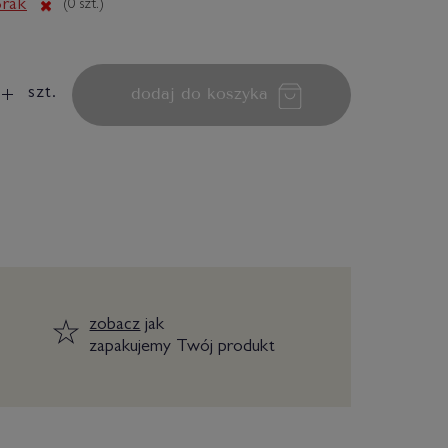
rak
(
0
szt.)
dodaj do koszyka
szt.
zobacz
jak
zapakujemy Twój produkt