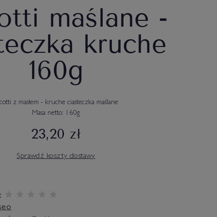
otti maślane -
teczka kruche
160g
scotti z masłem - kruche ciasteczka maślane
Masa netto: 160g
23,20 zł
Sprawdź koszty dostawy
:
seo