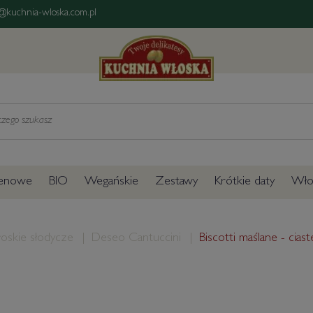
@kuchnia-wloska.com.pl
tenowe
BIO
Wegańskie
Zestawy
Krótkie daty
Włos
oskie słodycze
Deseo Cantuccini
Biscotti maślane - cia