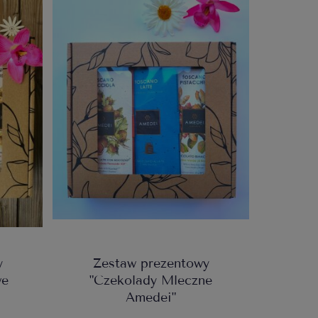
y
Zestaw prezentowy
we
"Czekolady Mleczne
Amedei"