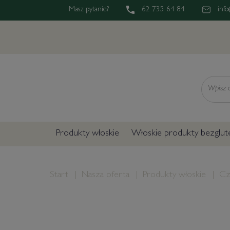
Masz pytanie?
62 735 64 84
info
Wyszukaj
Produkty włoskie
Włoskie produkty bezglu
Start
Nasza oferta
Produkty włoskie
Cz