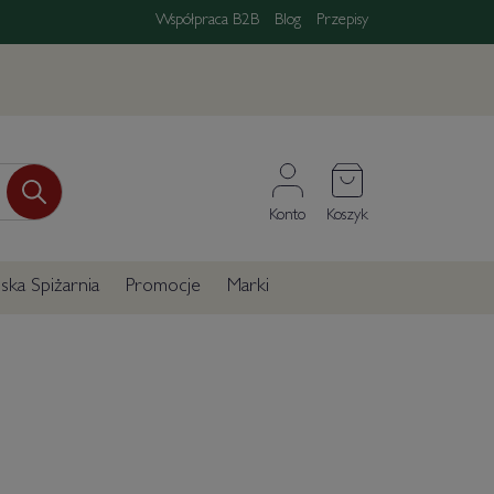
Współpraca B2B
Blog
Przepisy
Konto
Koszyk
ka Spiżarnia
Promocje
Marki