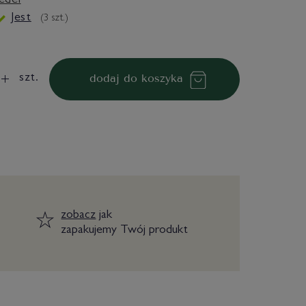
edei
Jest
(
3
szt.)
dodaj do koszyka
szt.
zobacz
jak
zapakujemy Twój produkt