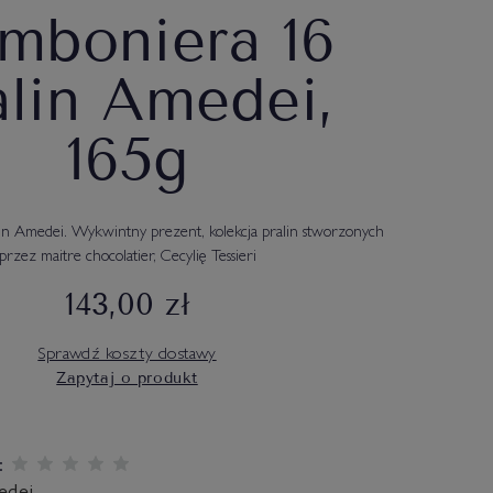
mboniera 16
alin Amedei,
165g
in Amedei. Wykwintny prezent, kolekcja pralin stworzonych
przez maitre chocolatier, Cecylię Tessieri
143,00 zł
Sprawdź koszty dostawy
Zapytaj o produkt
: