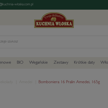
@kuchnia-wloska.com.pl
tenowe
BIO
Wegańskie
Zestawy
Krótkie daty
Włos
ekolady
Amedei
Bomboniera 16 Pralin Amedei, 165g