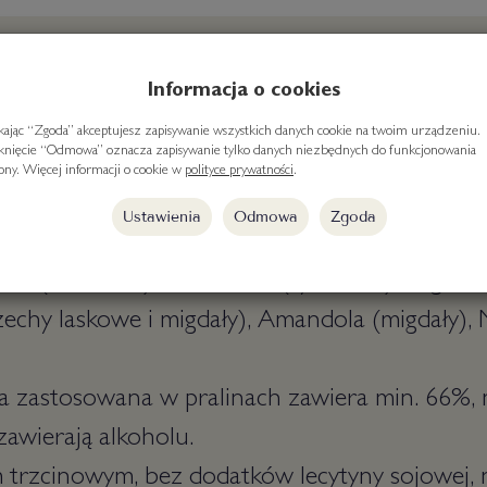
Informacja o cookies
ikając “Zgoda” akceptujesz zapisywanie wszystkich danych cookie na twoim urządzeniu.
ralin Amedei. Wykwintny prezent, kolekcja pr
iknięcie “Odmowa” oznacza zapisywanie tylko danych niezbędnych do funkcjonowania
rony. Więcej informacji o cookie w
polityce prywatności
.
olatier, Cecylię Tessieri, założycielkę Amedei.
Ustawienia
Odmowa
Zgoda
praliny: Desiderio (pistacje i marcepan), Noixo
or (amaretto), Toscanello (cynamon), Mignon
echy laskowe i migdały), Amandola (migdały), 
a zastosowana w pralinach zawiera min. 66%, 
zawierają alkoholu.
trzcinowym, bez dodatków lecytyny sojowej, n