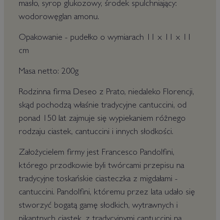
masło, syrop glukozowy, środek spulchniający:
wodorowęglan amonu.
Opakowanie - pudełko o wymiarach 11 x 11 x 11
cm
Masa netto: 200g
Rodzinna firma Deseo z Prato, niedaleko Florencji,
skąd pochodzą właśnie tradycyjne cantuccini, od
ponad 150 lat zajmuje się wypiekaniem różnego
rodzaju ciastek, cantuccini i innych słodkości.
Założycielem firmy jest Francesco Pandolfini,
którego przodkowie byli twórcami przepisu na
tradycyjne toskańskie ciasteczka z migdałami -
cantuccini. Pandolfini, któremu przez lata udało się
stworzyć bogatą gamę słodkich, wytrawnych i
pikantnych ciastek, z tradycyjnymi cantuccini na