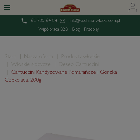
62 735 64 84
info@kuchnia-wloska.com.pl
Współpraca B2B
Blog
Przepisy
Start
Nasza oferta
Produkty włoskie
Włoskie słodycze
Deseo Cantuccini
Cantuccini Kandyzowane Pomarańcze i Gorzka
Czekolada, 200g