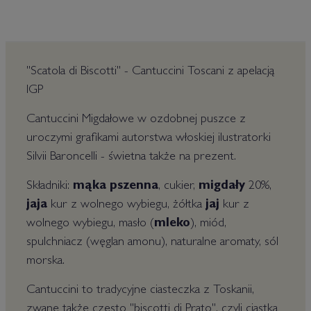
"Scatola di Biscotti" - Cantuccini Toscani z apelacją
IGP
Cantuccini Migdałowe w ozdobnej puszce z
uroczymi grafikami autorstwa włoskiej ilustratorki
Silvii Baroncelli - świetna także na prezent.
Składniki:
mąka pszenna
, cukier,
migdały
20%,
jaja
kur z wolnego wybiegu, żółtka
jaj
kur z
wolnego wybiegu, masło (
mleko
), miód,
spulchniacz (węglan amonu), naturalne aromaty, sól
morska.
Cantuccini to tradycyjne ciasteczka z Toskanii,
zwane także często "biscotti di Prato", czyli ciastka