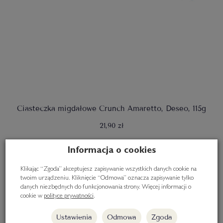
Ciasteczka migdałowe Crunch Amaretto, Deseo, 115g
21,90 zł
Informacja o cookies
Do koszyka
Klikając “Zgoda” akceptujesz zapisywanie wszystkich danych cookie na
twoim urządzeniu. Kliknięcie “Odmowa” oznacza zapisywanie tylko
danych niezbędnych do funkcjonowania strony. Więcej informacji o
cookie w
polityce prywatności
.
Ustawienia
Odmowa
Zgoda