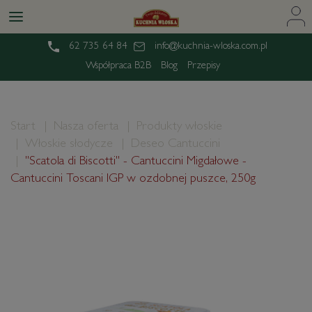
62 735 64 84
info@kuchnia-wloska.com.pl
Współpraca B2B
Blog
Przepisy
Start
Nasza oferta
Produkty włoskie
Włoskie słodycze
Deseo Cantuccini
"Scatola di Biscotti" - Cantuccini Migdałowe -
Cantuccini Toscani IGP w ozdobnej puszce, 250g