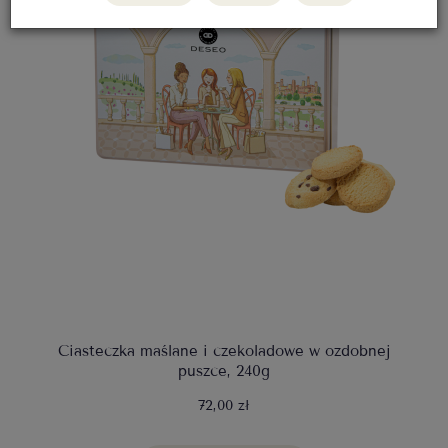
Ciasteczka maślane i czekoladowe w ozdobnej
puszce, 240g
72,00 zł