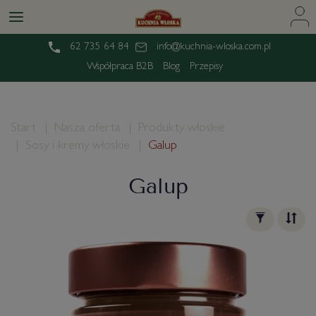
62 735 64 84
info@kuchnia-wloska.com.pl
Współpraca B2B
Blog
Przepisy
Start
Nasza oferta
Produkty włoskie
Sosy i kremy włoskie
Galup
Galup