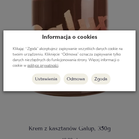
Informacja o cookies
Klikając “Zgoda” akceptujesz zapisywanie wszystkich danych cookie na
twoim urządzeniu. Kliknięcie “Odmowa” oznacza zapisywanie tylko
danych niezbędnych do funkcjonowania strony. Więcej informacji o
cookie w
polityce prywatności
.
Ustawienia
Odmowa
Zgoda
Krem z kasztanów Galup, 350g