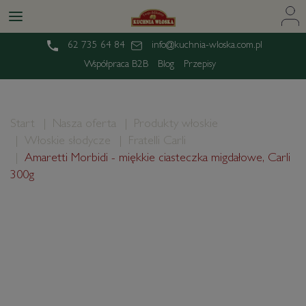
62 735 64 84
info@kuchnia-wloska.com.pl
Współpraca B2B
Blog
Przepisy
Start
Nasza oferta
Produkty włoskie
Włoskie słodycze
Fratelli Carli
Amaretti Morbidi - miękkie ciasteczka migdałowe, Carli
300g