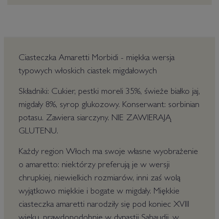
Ciasteczka Amaretti Morbidi - miękka wersja
typowych włoskich ciastek migdałowych
Składniki: Cukier, pestki moreli 35%, świeże białko jaj,
migdały 8%, syrop glukozowy. Konserwant: sorbinian
potasu. Zawiera siarczyny. NIE ZAWIERAJĄ
GLUTENU.
Każdy region Włoch ma swoje własne wyobrażenie
o amaretto: niektórzy preferują je w wersji
chrupkiej, niewielkich rozmiarów, inni zaś wolą
wyjątkowo miękkie i bogate w migdały. Miękkie
ciasteczka amaretti narodziły się pod koniec XVIII
wieku, prawdopodobnie w dynastii Sabaudii, w