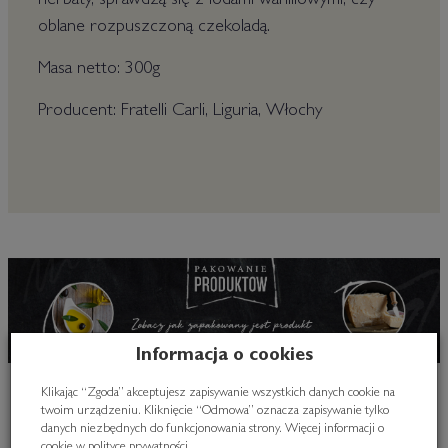
herbaty, sprawdzą się z lodami waniliowymi, czy
oblane rozpuszczoną czekoladą.
Masa netto: 300g
Producent: Fratelli Carli, Liguria, Włochy
Informacja o cookies
Klikając “Zgoda” akceptujesz zapisywanie wszystkich danych cookie na
twoim urządzeniu. Kliknięcie “Odmowa” oznacza zapisywanie tylko
Polecane produkty
danych niezbędnych do funkcjonowania strony. Więcej informacji o
cookie w
polityce prywatności
.