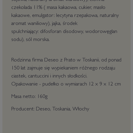
sojowa, naturalny aromat waniliowy), ciemna
czekolada 11% ( masa kakaowa, cukier, masło
kakaowe, emulgator: lecytyna rzepakowa, naturalny
aromat waniliowy), jajka,
środek
spulchniający:
difosforan disodowy,
wodorowęglan
sodu), sól morska.
Rodzinna firma Deseo z Prato w Toskanii, od ponad
150 lat zajmuje się wypiekaniem różnego rodzaju
ciastek, cantuccini i innych słodkości.
Opakowanie - pudełko o wymiarach 12 x 9 x 12 cm
Masa netto: 160g
Producent: Deseo, Toskania, Włochy