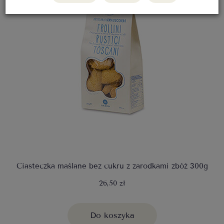
Ciasteczka maślane bez cukru z zarodkami zbóż 300g
26,50 zł
Do koszyka