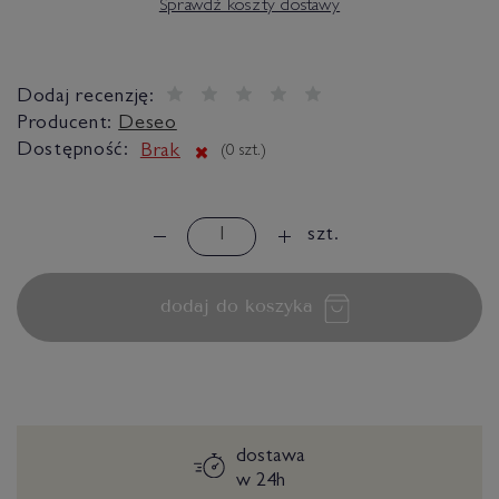
Sprawdź koszty dostawy
Dodaj recenzję:
Producent:
Deseo
Dostępność:
Brak
(
0
szt.)
szt.
dodaj do koszyka
dostawa
w 24h