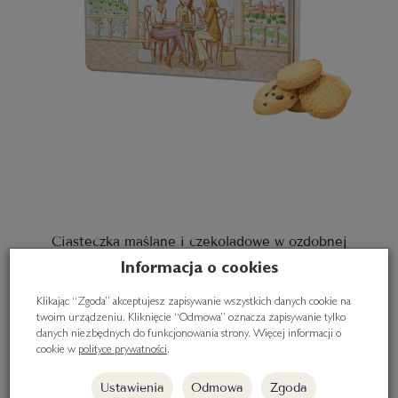
Ciasteczka maślane i czekoladowe w ozdobnej
puszce, 240g
Informacja o cookies
72,00 zł
Klikając “Zgoda” akceptujesz zapisywanie wszystkich danych cookie na
twoim urządzeniu. Kliknięcie “Odmowa” oznacza zapisywanie tylko
danych niezbędnych do funkcjonowania strony. Więcej informacji o
Do koszyka
cookie w
polityce prywatności
.
Ustawienia
Odmowa
Zgoda