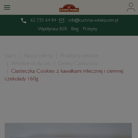
62 735 64 84
info@kuchnia-wloska.com.pl
Współpraca B2B
Blog
Przepisy
Start
Nasza oferta
Produkty włoskie
Włoskie słodycze
Deseo Cantuccini
Ciasteczka Cookies z kawałkami mlecznej i ciemnej
czekolady 160g