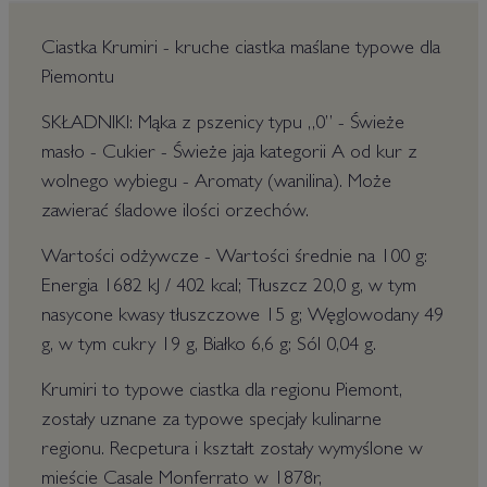
Ciastka Krumiri - kruche ciastka maślane typowe dla
Piemontu
SKŁADNIKI: Mąka z pszenicy typu „0” - Świeże
masło - Cukier - Świeże jaja kategorii A od kur z
wolnego wybiegu - Aromaty (wanilina). Może
zawierać śladowe ilości orzechów.
Wartości odżywcze - Wartości średnie na 100 g:
Energia 1682 kJ / 402 kcal; Tłuszcz 20,0 g, w tym
nasycone kwasy tłuszczowe 15 g; Węglowodany 49
g, w tym cukry 19 g, Białko 6,6 g; Sól 0,04 g.
Krumiri to typowe ciastka dla regionu Piemont,
zostały uznane za typowe specjały kulinarne
regionu. Recpetura i kształt zostały wymyślone w
mieście Casale Monferrato w 1878r,