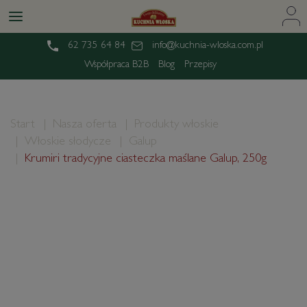
62 735 64 84
info@kuchnia-wloska.com.pl
Współpraca B2B
Blog
Przepisy
Start
Nasza oferta
Produkty włoskie
Włoskie słodycze
Galup
Krumiri tradycyjne ciasteczka maślane Galup, 250g