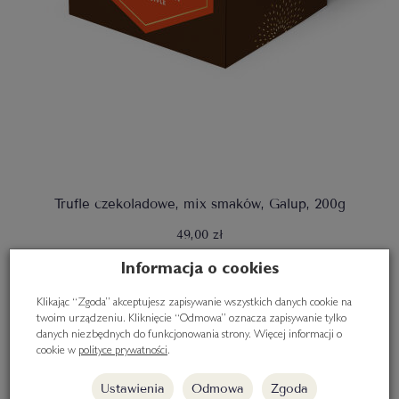
Trufle czekoladowe, mix smaków, Galup, 200g
49,00 zł
Informacja o cookies
Do koszyka
Klikając “Zgoda” akceptujesz zapisywanie wszystkich danych cookie na
twoim urządzeniu. Kliknięcie “Odmowa” oznacza zapisywanie tylko
danych niezbędnych do funkcjonowania strony. Więcej informacji o
cookie w
polityce prywatności
.
Ustawienia
Odmowa
Zgoda