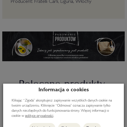
Producent: Fratelli Carli, Liguria, Włochy
Polecane produkty
Informacja o cookies
Klikając “Zgoda” akceptujesz zapisywanie wszystkich danych cookie na
twoim urządzeniu. Kliknięcie “Odmowa” oznacza zapisywanie tylko
danych niezbędnych do funkcjonowania strony. Więcej informacji o
cookie w
polityce prywatności
.