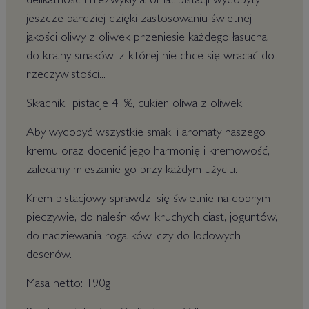
delikatność i niezwykły aromat pistacji wydobyty
jeszcze bardziej dzięki zastosowaniu świetnej
jakości oliwy z oliwek przeniesie każdego łasucha
do krainy smaków, z której nie chce się wracać do
rzeczywistości...
Składniki: pistacje 41%, cukier, oliwa z oliwek
Aby wydobyć wszystkie smaki i aromaty naszego
kremu oraz docenić jego harmonię i kremowość,
zalecamy mieszanie go przy każdym użyciu.
Krem pistacjowy sprawdzi się świetnie na dobrym
pieczywie, do naleśników, kruchych ciast, jogurtów,
do nadziewania rogalików, czy do lodowych
deserów.
Masa netto: 190g