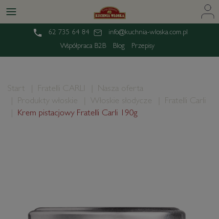
62 735 64 84
info@kuchnia-wloska.com.pl
Współpraca B2B
Blog
Przepisy
Start
Fratelli CARLI
Nasza oferta
Produkty włoskie
Włoskie słodycze
Fratelli Carli
Krem pistacjowy Fratelli Carli 190g