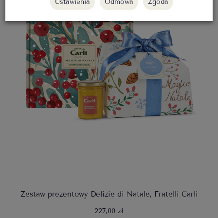
Ustawienia
Odmowa
Zgoda
Zestaw prezentowy Delizie di Natale, Fratelli Carli
227,00 zł