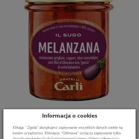
Informacja o cookies
Klikając “Zgoda” akceptujesz zapisywanie wszystkich danych cookie na
twoim urządzeniu. Kliknięcie “Odmowa” oznacza zapisywanie tylko
Sos pomidorowy z bakłażanem, oliwkami i kaparami,