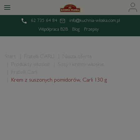
62 735 64 84
info@kuchnia-wloska.com.pl
Współpraca B2B
Blog
Przepisy
Start
Fratelli CARLI
Nasza oferta
Produkty włoskie
Sosy i kremy włoskie
Fratelli Carli
Krem z suszonych pomidorów, Carli 130 g