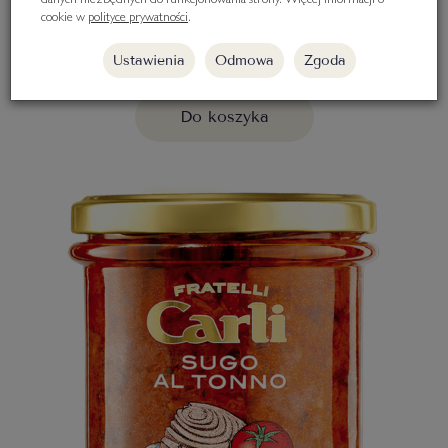
danych niezbędnych do funkcjonowania strony. Więcej informacji o
270 g
cookie w
polityce prywatności
.
28,00 zł
Ustawienia
Odmowa
Zgoda
Do koszyka