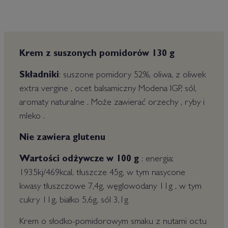
Krem z suszonych pomidorów 130 g
Składniki
: suszone pomidory 52%, oliwa, z oliwek
extra vergine , ocet balsamiczny Modena IGP, sól,
aromaty naturalne . Może zawierać orzechy , ryby i
mleko .
Nie zawiera glutenu
Wartości odżywcze w 100 g
: energia:
1935kj/469kcal, tłuszcze 45g, w tym nasycone
kwasy tłuszczowe 7,4g, węglowodany 11g , w tym
cukry 11g, białko 5,6g, sól 3,1g
Krem o słodko-pomidorowym smaku z nutami octu