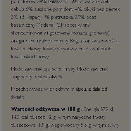
pomidorów 54%, bakłażany 19%, oliwa z oliwek,
cebula 6%, suszone pomidory 4%, oliwki bez pestek
3%, sól, kapary 1%, pietruszka 0,9%, ocet
balsamiczny Modena I.G.P. (ocet winny,
skoncentrowany i gotowany moszcz gronowy),
oregano, naturalne aromaty. Regulator kwasowości:
kwas mlekowy, kwas cytrynowy. Przeciwutleniacz:
kwas askorbinowy.
Może zawierać jaja, seler i ryby. Może zawierać
fragmenty pestek oliwek.
Przechowywać w chłodnym miejscu, z dala od
światła.
Wartości odżywcze w 100 g
: Energia 579 kJ
140 kcal, tłuszcz 12 g, w tym nasycone kwasy
tłuszczowe 1,9 g, węglowodany 5,5 g, w tym cukry