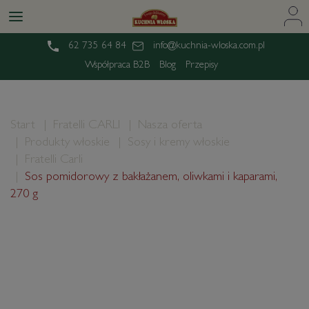
62 735 64 84
info@kuchnia-wloska.com.pl
Współpraca B2B
Blog
Przepisy
Start
Fratelli CARLI
Nasza oferta
Produkty włoskie
Sosy i kremy włoskie
Fratelli Carli
Sos pomidorowy z bakłażanem, oliwkami i kaparami,
270 g