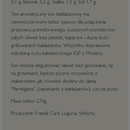
5,1 g, błonnik 3,2 g , białko 1,3 g, Sól 1,7 g
Ten aromatyczny sos bakłażanowy ma
ciemnoczerwony kolor, typowy dla połączenia
przecieru pomidorowego, suszonych pomidorów,
całych oliwek bez pestek, kaparów i dużej ilości
grillowanych bakłażanów. Wszystko doprawione
odrobiną octu balsamicznego IGP z Modeny.
Sos można degustować nawet bez gotowania, np
na grzankach, będzie pyszny oczywiście z
makaronem, jak również dodany do dania
"Parmigiana" (zapiekanki z bakłażanów), czy na pizzy.
Masa netto: 270g
Producent: Fratelli Carli, Luguria, Włochy