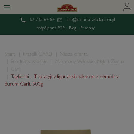
62 735 64 84
info@kuchnia-wloska.com.pl
Współpraca B2B
Blog
Przepisy
Start
Fratelli CARLI
Nasza oferta
Produkty włoskie
Makarony Włoskie, Mąki i Ziarna
Carli
Taglierini - Tradycyjny liguryjski makaron z semoliny
durum Carli, 500g