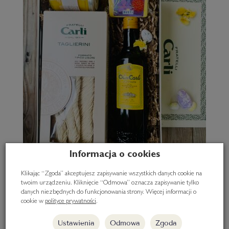
Informacja o cookies
Klikając “Zgoda” akceptujesz zapisywanie wszystkich danych cookie na
twoim urządzeniu. Kliknięcie “Odmowa” oznacza zapisywanie tylko
danych niezbędnych do funkcjonowania strony. Więcej informacji o
cookie w
polityce prywatności
.
Zestaw prezentowy Pasqua
Ustawienia
Odmowa
Zgoda