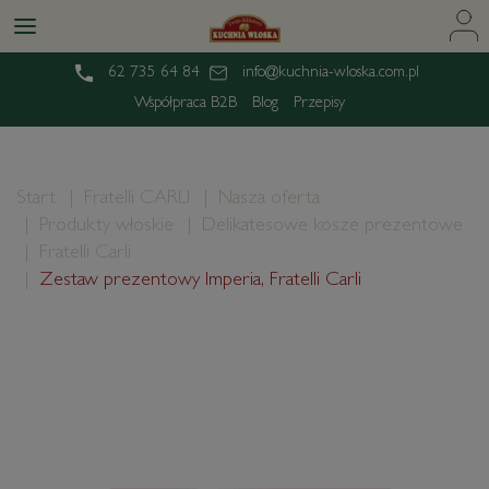
62 735 64 84
info@kuchnia-wloska.com.pl
Współpraca B2B
Blog
Przepisy
Start
Fratelli CARLI
Nasza oferta
Produkty włoskie
Delikatesowe kosze prezentowe
Fratelli Carli
Zestaw prezentowy Imperia, Fratelli Carli