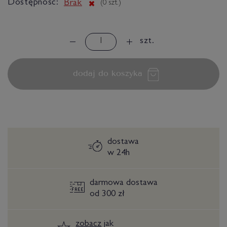
Dostępność:
Brak
(
0
szt.)
szt.
dodaj do koszyka
dostawa
w 24h
darmowa dostawa
od 300 zł
zobacz
jak