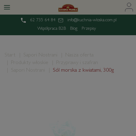
62 735 64 84
info@kuchnia-wloska.com.pl
Współpraca B2B
Blog
Przepisy
Start
Sapori Nostrani
Nasza oferta
Produkty włoskie
Przyprawy i szafran
Sapori Nostrani
Sól morska z kwiatami, 300g