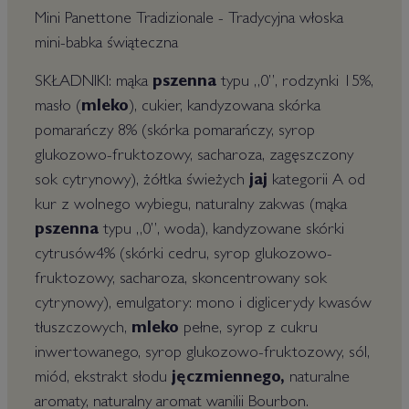
Mini Panettone Tradizionale - Tradycyjna włoska
mini-babka świąteczna
SKŁADNIKI: mąka
pszenna
typu „0”, rodzynki 15%,
masło (
mleko
), cukier, kandyzowana skórka
pomarańczy 8% (skórka pomarańczy, syrop
glukozowo-fruktozowy, sacharoza, zagęszczony
sok cytrynowy), żółtka świeżych
jaj
kategorii A od
kur z wolnego wybiegu, naturalny zakwas (mąka
pszenna
typu „0”, woda), kandyzowane skórki
cytrusów4% (skórki cedru, syrop glukozowo-
fruktozowy, sacharoza, skoncentrowany sok
cytrynowy), emulgatory: mono i diglicerydy kwasów
tłuszczowych,
mleko
pełne, syrop z cukru
inwertowanego, syrop glukozowo-fruktozowy, sól,
miód, ekstrakt słodu
jęczmiennego,
naturalne
aromaty, naturalny aromat wanilii Bourbon.