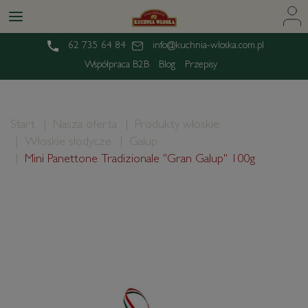
62 735 64 84
info@kuchnia-wloska.com.pl
Współpraca B2B
Blog
Przepisy
Start
Nasza oferta
Produkty włoskie
Włoskie słodycze
Galup
Mini Panettone Tradizionale "Gran Galup" 100g