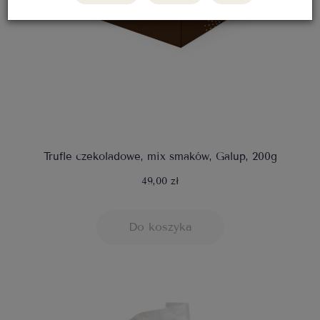
Trufle czekoladowe, mix smaków, Galup, 200g
49,00 zł
Do koszyka