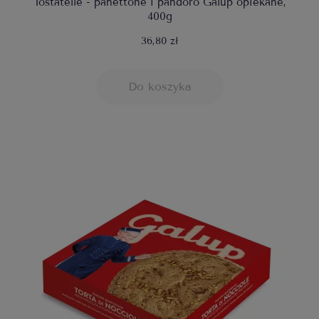
Tostatelle - panettone i pandoro Galup opiekane,
400g
36,80 zł
Do koszyka