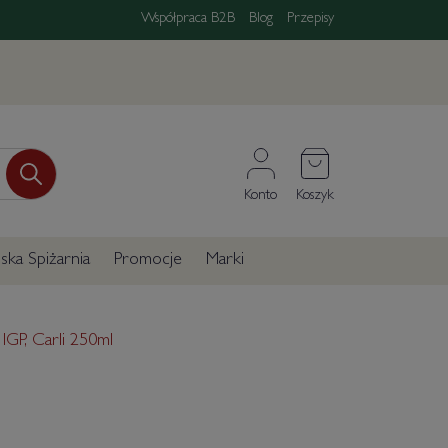
Współpraca B2B
Blog
Przepisy
Konto
Koszyk
ka Spiżarnia
Promocje
Marki
GP, Carli 250ml