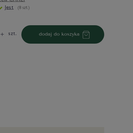
telli CARLI
Jest
(
8
szt.)
dodaj do koszyka
szt.