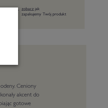
zobacz
jak
zapakujemy Twój produkt
Modeny. Ceniony
skonały akcent do
biając gotowe