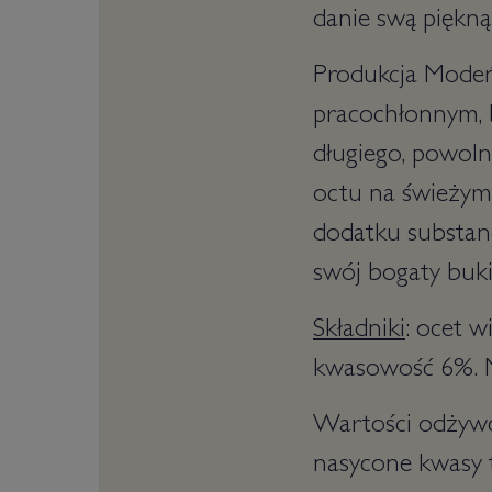
danie swą piękną
Produkcja Modeń
pracochłonnym, 
długiego, powol
octu na świeżym
dodatku substanc
swój bogaty buki
Składniki
: ocet 
kwasowość 6%. N
Wartości odżywcz
nasycone kwasy t