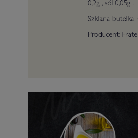
0,2g , sól 0,05g .
Szklana butelka,
Producent: Fratel