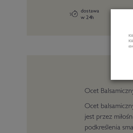
dostawa
w 24h
Kl
Kl
st
Ocet Balsamiczn
Ocet balsamiczn
jest przez miłoś
podkreślenia sm