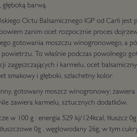
, głęboką barwą.
skiego Octu Balsamicznego IGP od Carli jest
bowiem zanim ocet rozpocznie proces dojrze
nego gotowania moszczu winogronowego, a pó
 powietrzu. To właśnie podczas powolnego go
ji zagęszczających i karmelu, ocet balsamiczny
et smakowy i głęboki, szlachetny kolor.
winny, gotowany moszcz winogronowy; zawiera 
ie zawiera karmelu, sztucznych dodatków.
e w 100 g : energia 529 kj/124kcal, tłuszcz 0g
łuszczowe 0g , węglowodany 26g, w tym cukry 