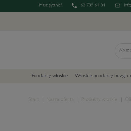
Masz pytanie?
62 735 64 84
info
Wyszukaj
Produkty włoskie
Włoskie produkty bezglu
Start
Nasza oferta
Produkty włoskie
Ol