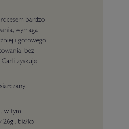
 procesem bardzo
wania, wymaga
źniej i gotowego
towania, bez
 Carli zyskuje
siarczany;
 , w tym
26g , białko