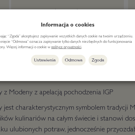
darmowa dostawa
od 300 zł
Informacja o cookies
ikając “Zgoda” akceptujesz zapisywanie wszystkich danych cookie na twoim urządzeniu.
iknięcie “Odmowa” oznacza zapisywanie tylko danych niezbędnych do funkcjonowania
rony. Więcej informacji o cookie w
polityce prywatności
.
Ustawienia
Odmowa
Zgoda
y z Modeny z apelacją pochodzenia IGP
y jest charakterystycznym symbolem tradycji 
ników kulinariów na całym świecie i stanowi do
aku ulubionych potraw, jednocześnie przyozda