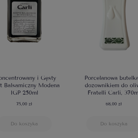
oncentrowany i Gęsty
Porcelanowa butelka
t Balsamiczny Modena
dozownikiem do oli
IGP 250ml
Fratelli Carli, 370m
75,00 zł
68,00 zł
Do koszyka
Do koszyka