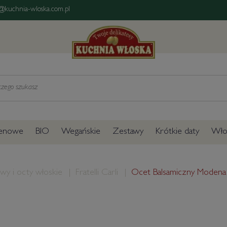
@kuchnia-wloska.com.pl
tenowe
BIO
Wegańskie
Zestawy
Krótkie daty
Włos
iwy i octy włoskie
Fratelli Carli
Ocet Balsamiczny Modena I