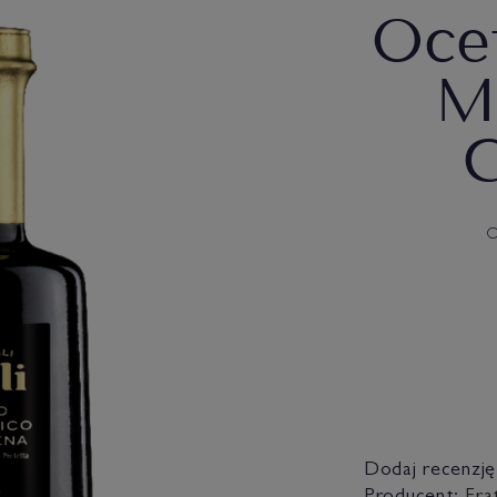
Oce
M
C
O
Dodaj recenzję