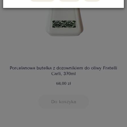
Porcelanowa butelka z dozownikiem do oliwy Fratelli
Carli, 370ml
68,00 zł
Do koszyka