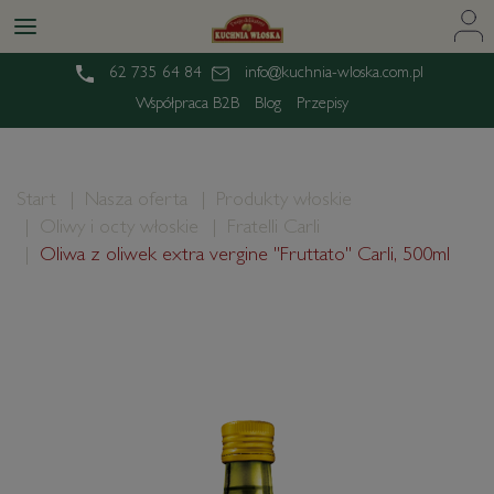
62 735 64 84
info@kuchnia-wloska.com.pl
Współpraca B2B
Blog
Przepisy
Start
Nasza oferta
Produkty włoskie
Oliwy i octy włoskie
Fratelli Carli
Oliwa z oliwek extra vergine "Fruttato" Carli, 500ml