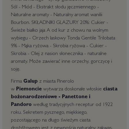
Sól - Miód - Ekstrakt słodu jęczmiennego -
Naturalne aromaty - Naturalny aromat wanilii
Bourbon. SKŁADNIKI GLAZURY 20%: Cukier -
Świeże białko jaja A od kur z chowu na wolnym
wybiegu - Orzech laskowy Tonda Gentile Trilobata
9% - Mąka ryżowa - Skrobia ryżowa - Cukier -
Skrobia - Olej z nasion słonecznika - naturalne
aromaty. Może zawierać inne orzechy, gorczycę i
soję.
Firma
Galup
z miasta Pinerolo
w
Piemoncie
wytwarza doskonałe włoskie
ciasta
bożonarodzeniowe - Panettone i
Pandoro
według tradycyjnych receptur od 1922
roku. Sekretem pysznego, miękkiego,
pozostającego na długo świeżym ciasta
drożdżowego jest z pewnością naturalny zakwas,