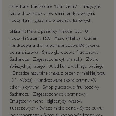
Panettone Tradizionale "Gran Galup" - Tradycyjna
babka drożdżowa z owocami kandyzowanymi,
rodzynkami i glazurą z orzechów laskowych.
Składniki: Mąka z pszenicy miękkiej typu „0” -
rodzynki Sułtanki 15% - Masło (Mleko) - Cukier -
Kandyzowana skórka pomarańczowa 8% (Skórka
pomarańczowa - Syrop glukozowo-fruktozowy -
Sacharoza - Zagęszczona cytryna sok) - Żółtko
świeżych jaj kategorii A od kur z wolnego wybiegu
- Drożdże naturalne (mąka z pszenicy miękkiej typu
„0” - Woda) - Kandyzowane skórki cytryny 4%
(skórki) cytryny - Syrop glukozowo-fruktozowy -
Sacharoza - Zagęszczony sok cytrynowy -
Emulgatory: mono i diglicerydy kwasów
tłuszczowych - Świeże mleko pełne - Syrop cukru
inwertowanego - Syrop glukozowo-fruktozowy -