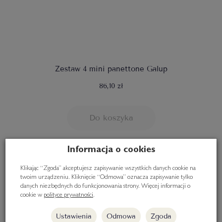
Zestaw 4 mini panettone Galup
86,10 zł
Do koszyka
Informacja o cookies
Klikając “Zgoda” akceptujesz zapisywanie wszystkich danych cookie na
twoim urządzeniu. Kliknięcie “Odmowa” oznacza zapisywanie tylko
danych niezbędnych do funkcjonowania strony. Więcej informacji o
cookie w
polityce prywatności
.
Ustawienia
Odmowa
Zgoda