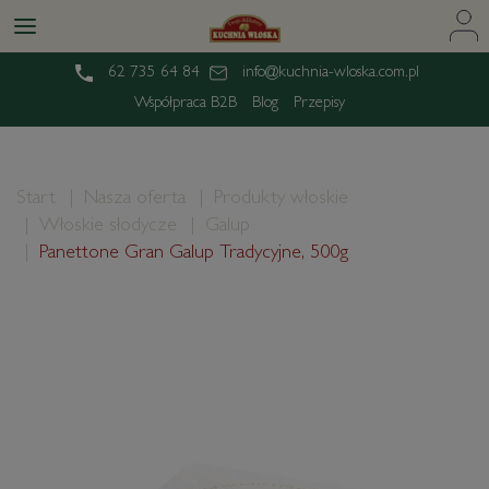
62 735 64 84
info@kuchnia-wloska.com.pl
Współpraca B2B
Blog
Przepisy
Start
Nasza oferta
Produkty włoskie
Włoskie słodycze
Galup
Panettone Gran Galup Tradycyjne, 500g