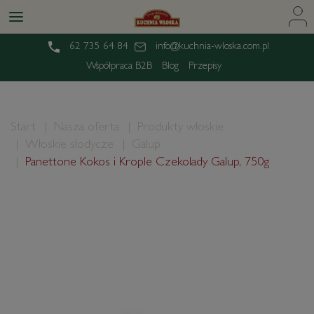
62 735 64 84
info@kuchnia-wloska.com.pl
Współpraca B2B
Blog
Przepisy
Start
Nasza oferta
Produkty włoskie
Włoskie słodycze
Galup
Panettone Kokos i Krople Czekolady Galup, 750g