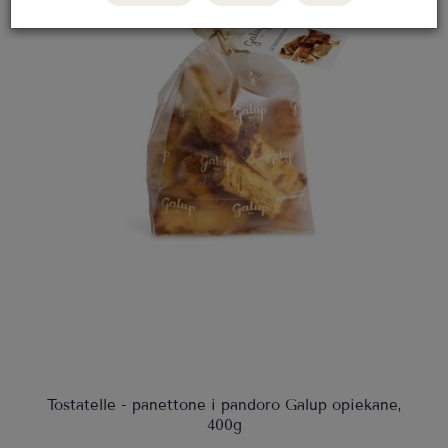
Tostatelle - panettone i pandoro Galup opiekane,
400g