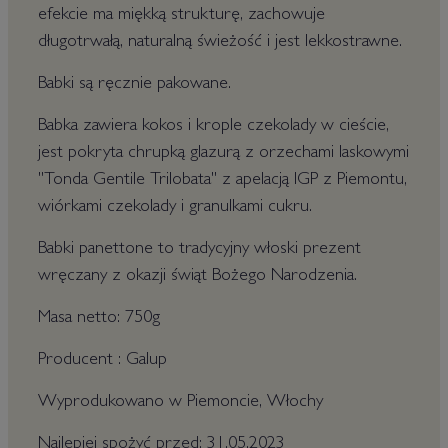
efekcie ma miękką strukturę, zachowuje
długotrwałą, naturalną świeżość i jest lekkostrawne.
Babki są ręcznie pakowane.
Babka zawiera kokos i krople czekolady w cieście,
jest pokryta chrupką glazurą z orzechami laskowymi
"Tonda Gentile Trilobata" z apelacją IGP z Piemontu,
wiórkami czekolady i granulkami cukru.
Babki panettone to tradycyjny włoski prezent
wręczany z okazji świąt Bożego Narodzenia.
Masa netto: 750g
Producent : Galup
Wyprodukowano w Piemoncie, Włochy
Najlepiej spożyć przed: 31.05.2023