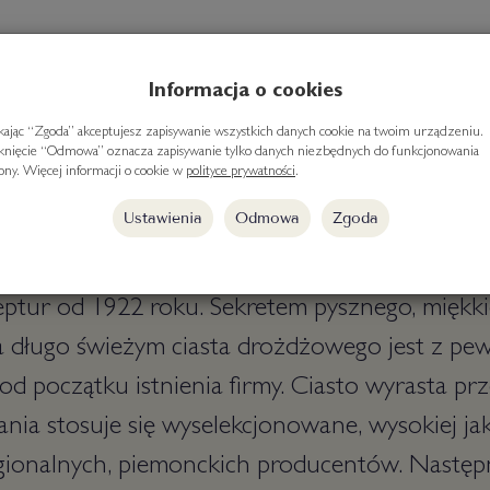
Informacja o cookies
ikając “Zgoda” akceptujesz zapisywanie wszystkich danych cookie na twoim urządzeniu.
iknięcie “Odmowa” oznacza zapisywanie tylko danych niezbędnych do funkcjonowania
zionale - Tradycyjna babka drożdżowa.
rony. Więcej informacji o cookie w
polityce prywatności
.
Ustawienia
Odmowa
Zgoda
iasta Pinerolo w
Piemoncie
wytwarza dosko
bożonarodzeniowe - Panettone i Pandor
eptur od 1922 roku. Sekretem pysznego, miękki
 długo świeżym ciasta drożdżowego jest z pew
od początku istnienia firmy. Ciasto wyrasta prz
nia stosuje się wyselekcjonowane, wysokiej jako
egionalnych, piemonckich producentów. Następn