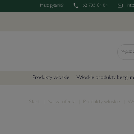
Masz pytanie?
62 735 64 84
info
Wyszukaj
Produkty włoskie
Włoskie produkty bezglu
Start
Nasza oferta
Produkty włoskie
Wł