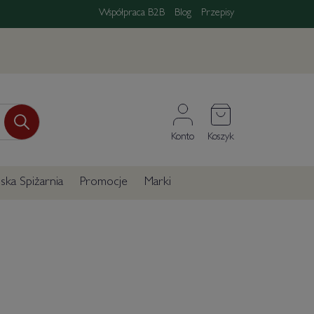
Współpraca B2B
Blog
Przepisy
Konto
Koszyk
ka Spiżarnia
Promocje
Marki