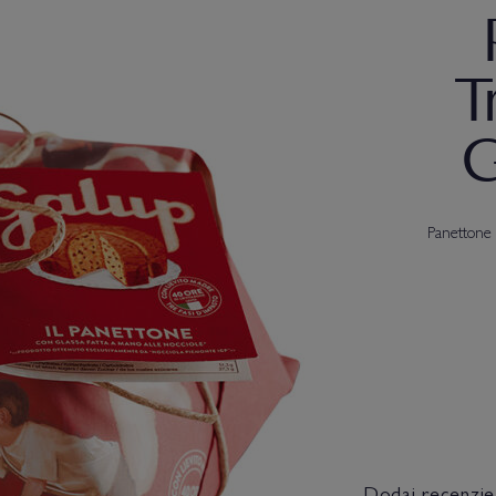
T
G
Panettone 