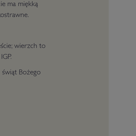
cie ma miękką
kostrawne.
cie; wierzch to
 IGP.
i świąt Bożego