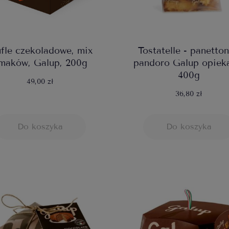
ufle czekoladowe, mix
Tostatelle - panetton
maków, Galup, 200g
pandoro Galup opiek
400g
49,00 zł
36,80 zł
Do koszyka
Do koszyka