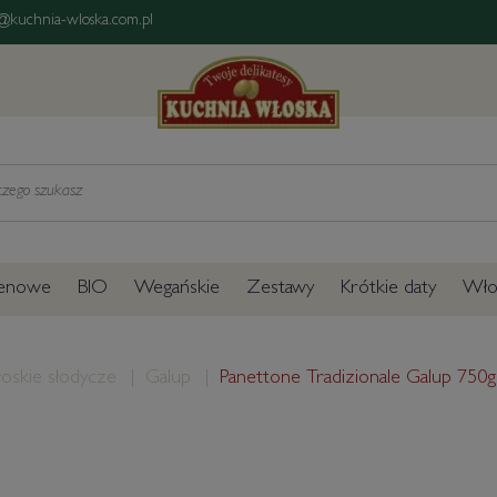
@kuchnia-wloska.com.pl
tenowe
BIO
Wegańskie
Zestawy
Krótkie daty
Włos
oskie słodycze
Galup
Panettone Tradizionale Galup 750g