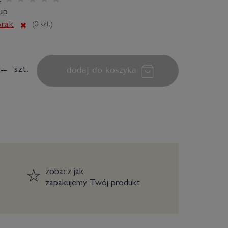
:
up
rak
(
0
szt.)
dodaj do koszyka
szt.
zobacz
jak
zapakujemy Twój produkt