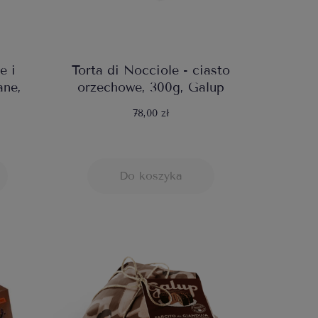
e i
Torta di Nocciole - ciasto
ane,
orzechowe, 300g, Galup
78,00 zł
Do koszyka