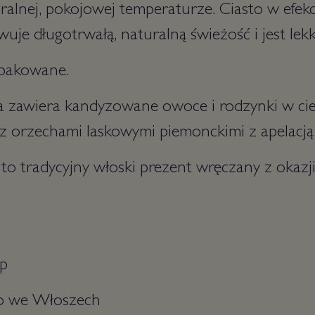
alnej, pokojowej temperaturze. Ciasto w efek
wuje długotrwałą, naturalną świeżość i jest lek
 pakowane.
 zawiera kandyzowane owoce i rodzynki w cieś
z orzechami laskowymi piemonckimi z apelacją
to tradycyjny włoski prezent wręczany z okazj
up
 we Włoszech