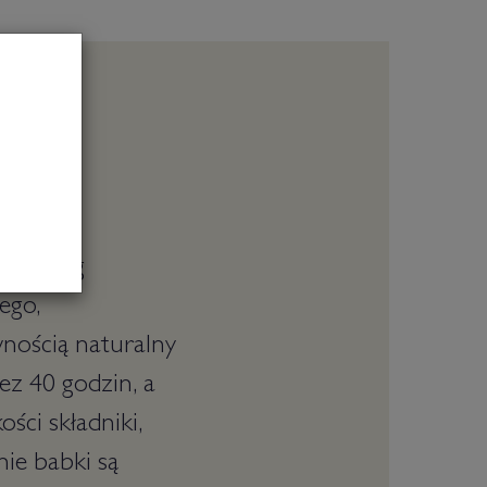
nałe
o
według
ego,
nością naturalny
ez 40 godzin, a
ści składniki,
ie babki są