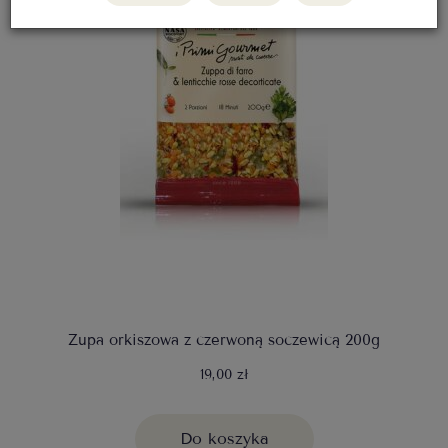
Zupa orkiszowa z czerwoną soczewicą 200g
19,00 zł
Do koszyka