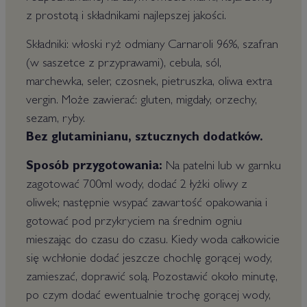
z prostotą i składnikami najlepszej jakości.
Składniki: włoski ryż odmiany Carnaroli 96%, szafran
(w saszetce z przyprawami), cebula, sól,
marchewka, seler, czosnek, pietruszka, oliwa extra
vergin. Może zawierać: gluten, migdały, orzechy,
sezam, ryby.
Bez glutaminianu, sztucznych dodatków.
Sposób przygotowania:
Na patelni lub w garnku
zagotować 700ml wody, dodać 2 łyżki oliwy z
oliwek; następnie wsypać zawartość opakowania i
gotować pod przykryciem na średnim ogniu
mieszając do czasu do czasu. Kiedy woda całkowicie
się wchłonie dodać jeszcze chochlę gorącej wody,
zamieszać, doprawić solą. Pozostawić około minutę,
po czym dodać ewentualnie trochę gorącej wody,