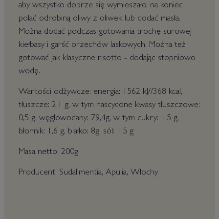
aby wszystko dobrze się wymieszało, na koniec
polać odrobiną oliwy z oliwek lub dodać masła.
Można dodać podczas gotowania trochę surowej
kiełbasy i garść orzechów laskowych. Można też
gotować jak klasyczne risotto - dodając stopniowo
wodę.
Wartości odżywcze: energia: 1562 kJ//368 kcal,
tłuszcze: 2.1 g, w tym nascycone kwasy tłuszczowe:
0,5 g, węglowodany: 79,4g, w tym cukry: 1,5 g,
błonnik: 1,6 g, białko: 8g, sól: 1,5 g
Masa netto: 200g
Producent: Sudalimentia, Apulia, Włochy