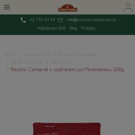
62 735 64 84
info@kuchnia-wloska.com.pl
Współpraca B2B
Blog
Przepisy
Start
Nasza oferta
Produkty włoskie
Dania Gotowe
Tiberino
Risotto Carnaroli z szafranem po Mediolańsku, 200g