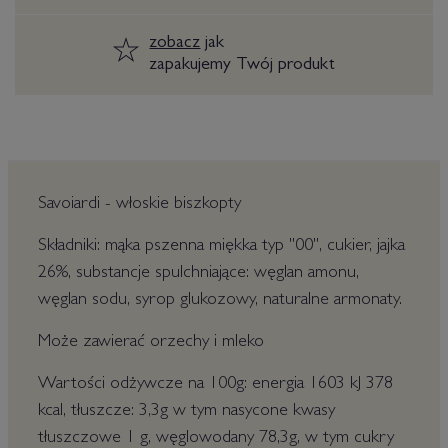
zobacz
jak
zapakujemy Twój produkt
Savoiardi - włoskie biszkopty
Składniki: mąka pszenna miękka typ "00", cukier, jajka
26%, substancje spulchniające: węglan amonu,
węglan sodu, syrop glukozowy, naturalne armonaty.
Może zawierać orzechy i mleko
Wartości odżywcze na 100g: energia 1603 kJ 378
kcal, tłuszcze: 3,3g w tym nasycone kwasy
tłuszczowe 1 g, węglowodany 78,3g, w tym cukry