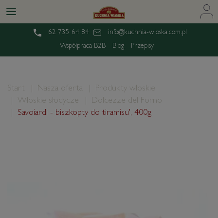
62 735 64 84
info@kuchnia-wloska.com.pl
Współpraca B2B
Blog
Przepisy
Start
Nasza oferta
Produkty włoskie
Włoskie słodycze
Dolcezze del Forno
Savoiardi - biszkopty do tiramisu', 400g