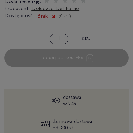
Dodaj recenzję:
Producent:
Dolcezze Del Forno
Dostępność:
Brak
(
0
szt.)
szt.
dodaj do koszyka
dostawa
w 24h
darmowa dostawa
od 300 zł