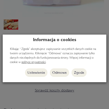
Informacja o cookies
Savoiardi - biszkopty do
tiramisu', 400g
Klikając “Zgoda” akceptujesz zapisywanie wszystkich danych cookie na
twoim urządzeniu. Kliknięcie “Odmowa” oznacza zapisywanie tylko
danych niezbędnych do funkcjonowania strony. Więcej informacji o
cookie w
polityce prywatności
.
Savoiardi - typowe włoskie biszkopty najlepsze do triamisu'
Masa netto: 400g
Ustawienia
Odmowa
Zgoda
14,70 zł
Sprawdź koszty dostawy