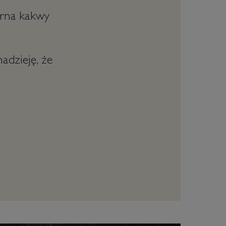
arna kakwy
adzieję, że