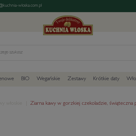
@kuchnia-wloska.com.pl
tenowe
BIO
Wegańskie
Zestawy
Krótkie daty
Włos
wy włoskie
Ziarna kawy w gorzkiej czekoladzie, świąteczna