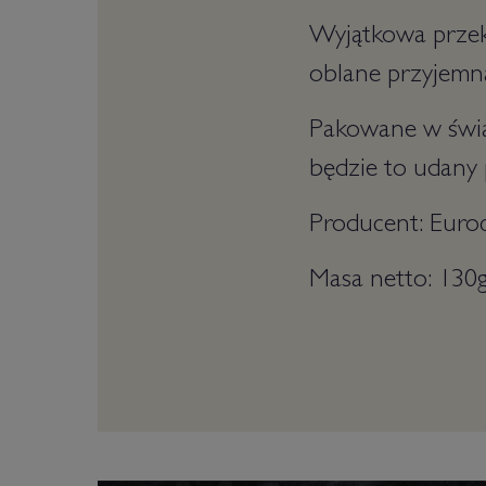
Wyjątkowa przek
oblane przyjemną
Pakowane w świą
będzie to udany 
Producent: Euro
Masa netto: 130