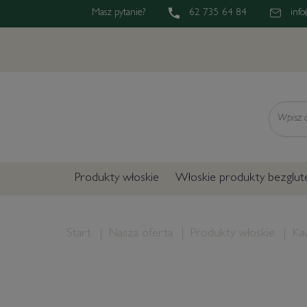
Masz pytanie?
62 735 64 84
info
Wyszukaj
Produkty włoskie
Włoskie produkty bezglu
Start
Nasza oferta
Produkty włoskie
Ka