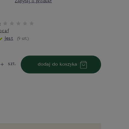
Zapytaj o produkt
:
ocaf
Jest
(
9
szt.)
dodaj do koszyka
szt.