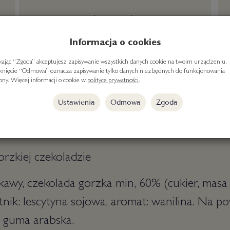
darmowa dostawa
od 300 zł
Informacja o cookies
ikając “Zgoda” akceptujesz zapisywanie wszystkich danych cookie na twoim urządzeniu.
iknięcie “Odmowa” oznacza zapisywanie tylko danych niezbędnych do funkcjonowania
rony. Więcej informacji o cookie w
polityce prywatności
.
Ustawienia
Odmowa
Zgoda
rzkiej czekoladzie
a kawy, czekolada gorzka min, 60% (cukier, mas
nik: lescytyna sojowa, aromat: wanilina. Na po
, guma arabska.