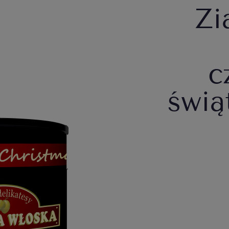
Zi
c
świą