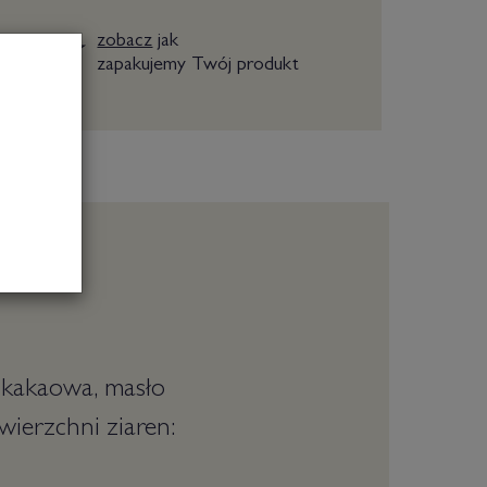
zobacz
jak
zapakujemy Twój produkt
a kakaowa, masło
wierzchni ziaren: