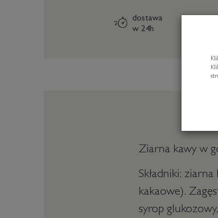
dostawa
w 24h
Kl
Kl
st
Ziarna kawy w go
Składniki: ziarn
kakaowe). Zagęst
syrop glukozowy