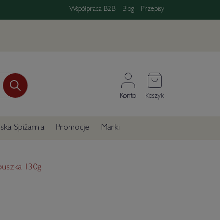
Współpraca B2B
Blog
Przepisy
Konto
Koszyk
ka Spiżarnia
Promocje
Marki
 puszka 130g