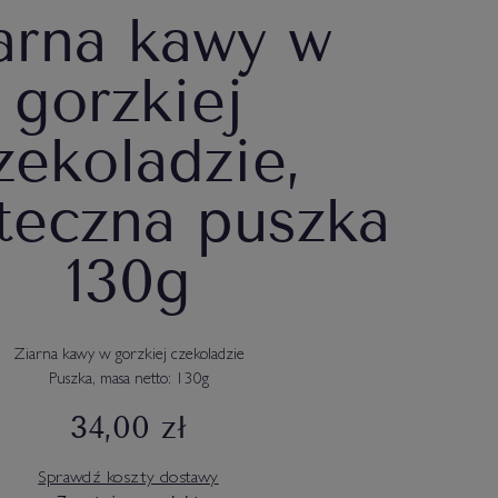
arna kawy w
gorzkiej
zekoladzie,
teczna puszka
130g
Ziarna kawy w gorzkiej czekoladzie
Puszka, masa netto: 130g
34,00 zł
Sprawdź koszty dostawy