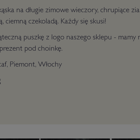
ąska na długie zimowe wieczory, chrupiące zi
, ciemną czekoladą. Każdy się skusi!
teczną puszkę z logo naszego sklepu - mamy n
prezent pod choinkę.
caf, Piemont, Włochy
g