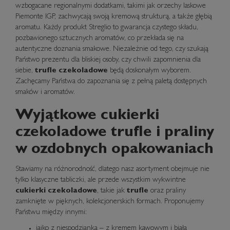
wzbogacane regionalnymi dodatkami, takimi jak orzechy laskowe
Piemonte IGP, zachwycają swoją kremową strukturą, a także głębią
aromatu. Każdy produkt Streglio to gwarancja czystego składu,
pozbawionego sztucznych aromatów, co przekłada się na
autentyczne doznania smakowe. Niezależnie od tego, czy szukają
Państwo prezentu dla bliskiej osoby, czy chwili zapomnienia dla
siebie,
trufle czekoladowe
będą doskonałym wyborem.
Zachęcamy Państwa do zapoznania się z pełną paletą dostępnych
smaków i aromatów.
Wyjątkowe cukierki
czekoladowe trufle i praliny
w ozdobnych opakowaniach
Stawiamy na różnorodność, dlatego nasz asortyment obejmuje nie
tylko klasyczne tabliczki, ale przede wszystkim wykwintne
cukierki czekoladowe
, takie jak
trufle
oraz praliny
zamknięte w pięknych, kolekcjonerskich formach. Proponujemy
Państwu między innymi:
jajko z niespodzianką
– z kremem kawowym i białą