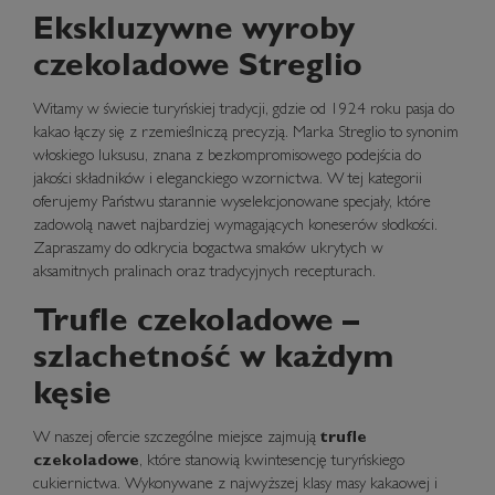
Ekskluzywne wyroby
czekoladowe Streglio
Witamy w świecie turyńskiej tradycji, gdzie od 1924 roku pasja do
kakao łączy się z rzemieślniczą precyzją. Marka Streglio to synonim
włoskiego luksusu, znana z bezkompromisowego podejścia do
jakości składników i eleganckiego wzornictwa. W tej kategorii
oferujemy Państwu starannie wyselekcjonowane specjały, które
zadowolą nawet najbardziej wymagających koneserów słodkości.
Zapraszamy do odkrycia bogactwa smaków ukrytych w
aksamitnych pralinach oraz tradycyjnych recepturach.
Trufle czekoladowe –
szlachetność w każdym
kęsie
W naszej ofercie szczególne miejsce zajmują
trufle
czekoladowe
, które stanowią kwintesencję turyńskiego
cukiernictwa. Wykonywane z najwyższej klasy masy kakaowej i