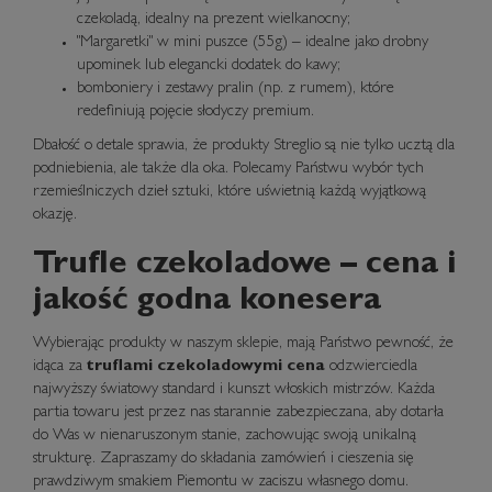
czekoladą, idealny na prezent wielkanocny;
"
Margaretki" w mini puszce
(55g) – idealne jako drobny
upominek lub elegancki dodatek do kawy;
bomboniery i
zestawy pralin (np. z rumem)
, które
redefiniują pojęcie słodyczy premium.
Dbałość o detale sprawia, że produkty Streglio są nie tylko ucztą dla
podniebienia, ale także dla oka. Polecamy Państwu wybór tych
rzemieślniczych dzieł sztuki, które uświetnią każdą wyjątkową
okazję.
Trufle czekoladowe – cena i
jakość godna konesera
Wybierając produkty w naszym sklepie, mają Państwo pewność, że
idąca za
truflami czekoladowymi cena
odzwierciedla
najwyższy światowy standard i kunszt włoskich mistrzów. Każda
partia towaru jest przez nas starannie zabezpieczana, aby dotarła
do Was w nienaruszonym stanie, zachowując swoją unikalną
strukturę. Zapraszamy do składania zamówień i cieszenia się
prawdziwym smakiem Piemontu w zaciszu własnego domu.