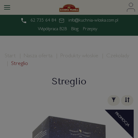
62 735 64 84
info@kuchnia-wloska.com.pl
Współpraca B2B
Blog
Przepisy
Start
Nasza oferta
Produkty włoskie
Czekolady
Streglio
Streglio