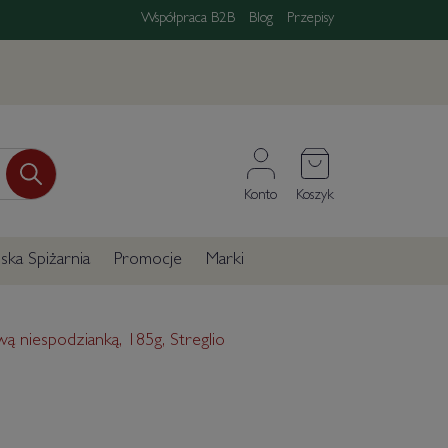
Współpraca B2B
Blog
Przepisy
Konto
Koszyk
ka Spiżarnia
Promocje
Marki
ą niespodzianką, 185g, Streglio