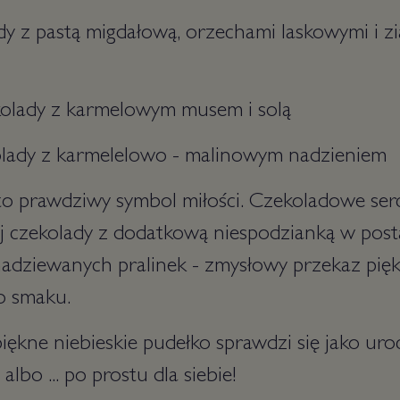
lady z pastą migdałową, orzechami laskowymi i z
kolady z karmelowym musem i solą
kolady z karmelelowo - malinowym nadzieniem
o prawdziwy symbol miłości. Czekoladowe serce
ej czekolady z dodatkową niespodzianką w post
adziewanych pralinek - zmysłowy przekaz pię
o smaku.
kne niebieskie pudełko sprawdzi się jako uroc
lbo ... po prostu dla siebie!