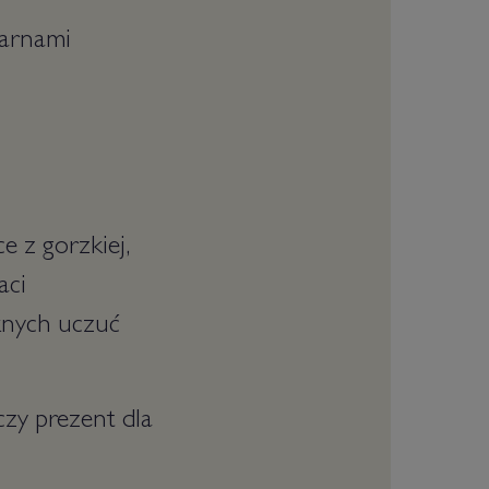
iarnami
 z gorzkiej,
aci
knych uczuć
zy prezent dla