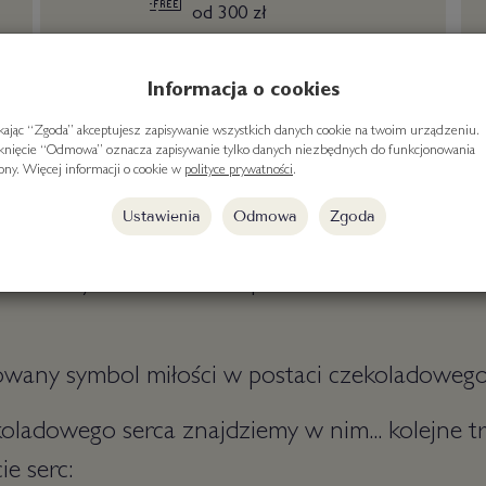
od 300 zł
Informacja o cookies
ikając “Zgoda” akceptujesz zapisywanie wszystkich danych cookie na twoim urządzeniu.
iknięcie “Odmowa” oznacza zapisywanie tylko danych niezbędnych do funkcjonowania
rony. Więcej informacji o cookie w
polityce prywatności
.
Ustawienia
Odmowa
Zgoda
 czekolady nadziewane 3 pralinkami - serduszk
owany symbol miłości w postaci czekoladowego
oladowego serca znajdziemy w nim... kolejne 
ie serc: