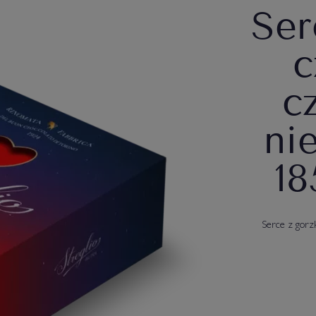
Ser
c
c
ni
18
Serce z gorz