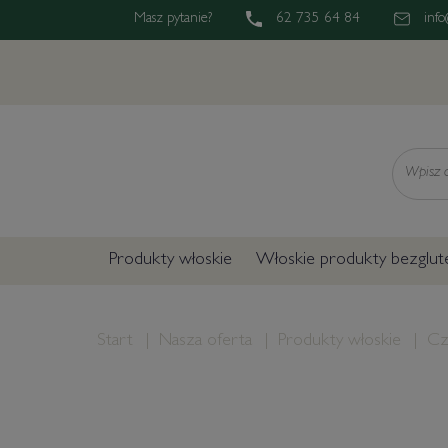
Masz pytanie?
62 735 64 84
info
Wyszukaj
Produkty włoskie
Włoskie produkty bezglu
Start
Nasza oferta
Produkty włoskie
Cz