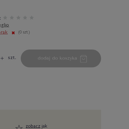
:
eglio
rak
(
0
szt.)
dodaj do koszyka
szt.
zobacz
jak