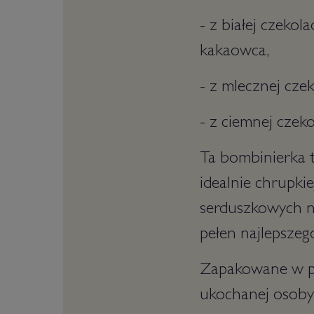
- z białej czeko
kakaowca,
- z mlecznej cze
- z ciemnej cze
Ta bombinierka t
idealnie chrupki
serduszkowych n
pełen najlepszeg
Zapakowane w pię
ukochanej osoby a