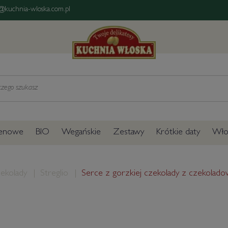
@kuchnia-wloska.com.pl
tenowe
BIO
Wegańskie
Zestawy
Krótkie daty
Włos
ekolady
Streglio
Serce z gorzkiej czekolady z czekoladow