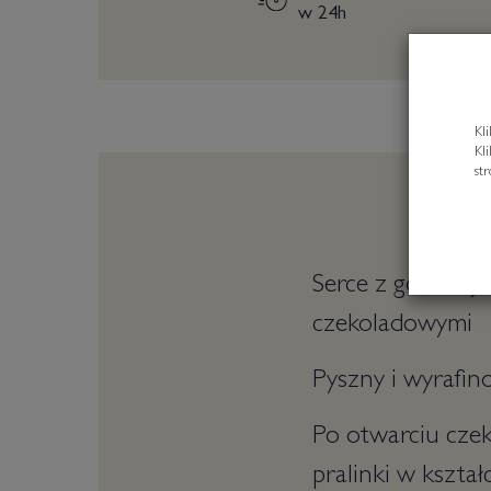
w 24h
Kl
Kl
st
Serce z gorzkiej
czekoladowymi
Pyszny i wyrafin
Po otwarciu czek
pralinki w kształc