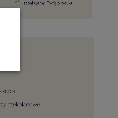
zapakujemy Twój produkt
ami
 serca.
trzy czekoladowe