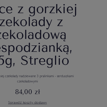
ce z gorzkiej
zekolady z
zekoladową
espodzianką,
5g, Streglio
kiej czekolady nadziewane 3 pralinkami - serduszkami
czekoladowymi
84,00 zł
Sprawdź koszty dostawy