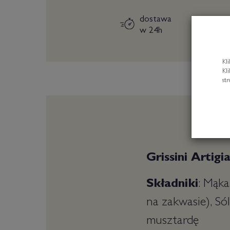
dostawa
w 24h
Kl
Kl
st
Grissini Artig
Składniki
: Mąka
na zakwasie), Só
musztardę