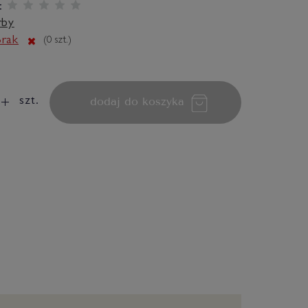
:
rby
rak
(
0
szt.)
dodaj do koszyka
szt.