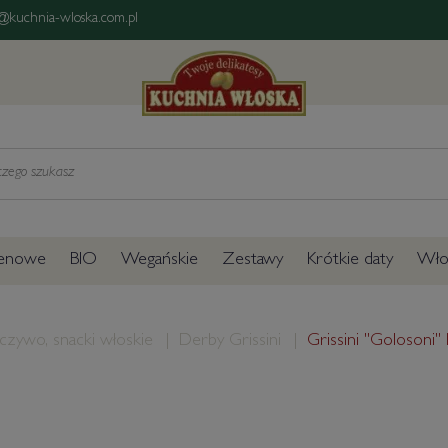
@kuchnia-wloska.com.pl
tenowe
BIO
Wegańskie
Zestawy
Krótkie daty
Włos
eczywo, snacki włoskie
Derby Grissini
Grissini "Golosoni"