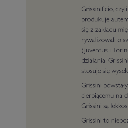
Grissinificio, cz
produkuje autent
się z zakładu mi
rywalizowali o s
(Juventus i Tori
działania. Griss
stosuje się wyse
Grissini powstał
cierpiącemu na d
Grissini są lekko
Grissini to nieo