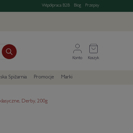
Współpraca B2B
Blog
Przepisy
Konto
Koszyk
ka Spiżarnia
Promocje
Marki
 klasyczne, Derby, 200g