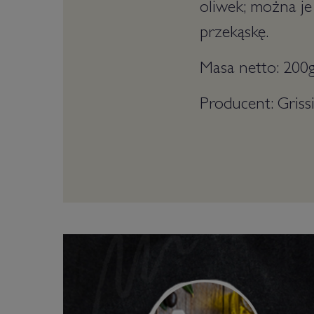
oliwek; można je
przekąskę.
Masa netto: 200
Producent: Griss