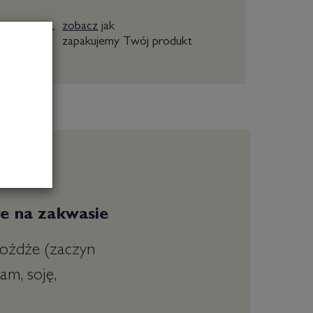
zobacz
jak
zapakujemy Twój produkt
owe na zakwasie
rożdże (zaczyn
am, soję,