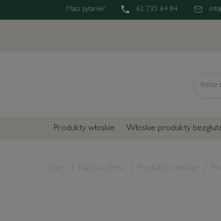
Masz pytanie?
62 735 64 84
info
Wyszukaj
Produkty włoskie
Włoskie produkty bezglu
Start
Nasza oferta
Produkty włoskie
Pi