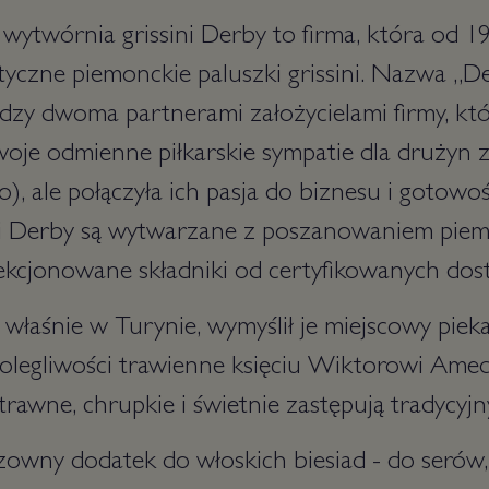
yli wytwórnia grissini Derby to firma, która od 
yczne piemonckie paluszki grissini. Nazwa „De
ędzy dwoma partnerami założycielami firmy, kt
woje odmienne piłkarskie sympatie dla drużyn 
no), ale połączyła ich pasja do biznesu i gotow
ini Derby są wytwarzane z poszanowaniem piemo
lekcjonowane składniki od certyfikowanych do
y właśnie w Turynie, wymyślił je miejscowy pie
olegliwości trawienne księciu Wiktorowi Amed
strawne, chrupkie i świetnie zastępują tradycyjn
dzowny dodatek do włoskich biesiad - do serów, 