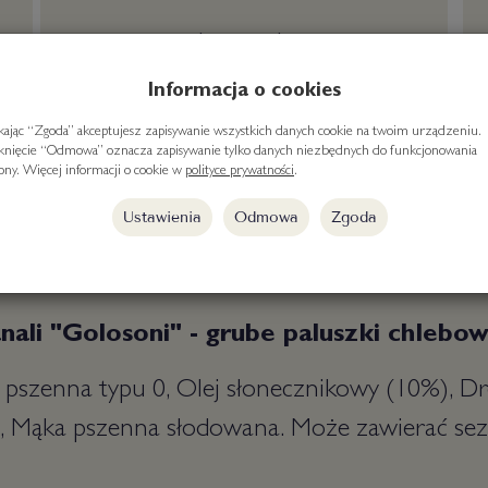
darmowa dostawa
od 300 zł
Informacja o cookies
ikając “Zgoda” akceptujesz zapisywanie wszystkich danych cookie na twoim urządzeniu.
iknięcie “Odmowa” oznacza zapisywanie tylko danych niezbędnych do funkcjonowania
rony. Więcej informacji o cookie w
polityce prywatności
.
Ustawienia
Odmowa
Zgoda
ianali "Golosoni" - grube paluszki chleb
 pszenna typu 0, Olej słonecznikowy (10%), D
l, Mąka pszenna słodowana. Może zawierać sez