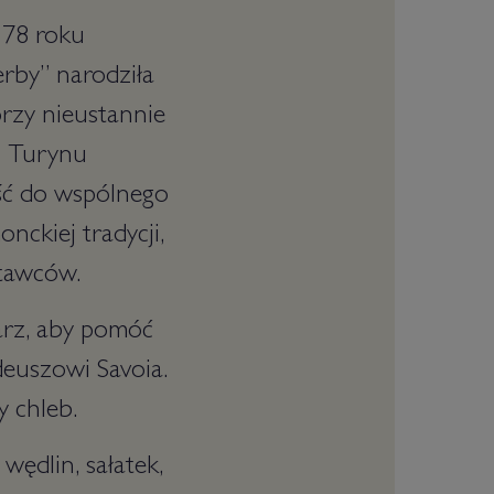
1978 roku
rby” narodziła
órzy nieustannie
z Turynu
ość do wspólnego
nckiej tradycji,
stawców.
karz, aby pomóć
euszowi Savoia.
y chleb.
wędlin, sałatek,