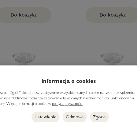
Do koszyka
Do koszyka
Informacja o cookies
ikając “Zgoda” akceptujesz zapisywanie wszystkich danych cookie na twoim urządzeniu.
iknięcie “Odmowa” oznacza zapisywanie tylko danych niezbędnych do funkcjonowania
rony. Więcej informacji o cookie w
polityce prywatności
.
Ustawienia
Odmowa
Zgoda
rissini "Golosoni" z
Grissini "Golosoni
ezamem, Derby, 200g
wielozbożowe, Derby,