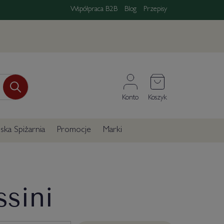
Współpraca B2B
Blog
Przepisy
Konto
Koszyk
ka Spiżarnia
Promocje
Marki
ssini