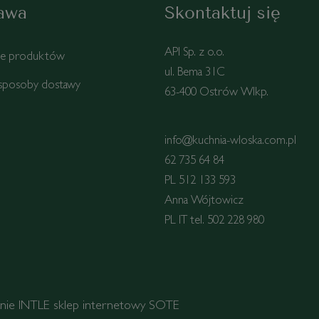
awa
Skontaktuj się
API Sp. z o.o.
ie produktów
ul. Bema 31C
 sposoby dostawy
63-400 Ostrów Wlkp.
info@kuchnia-wloska.com.pl
62 735 64 84
PL 512 133 593
Anna Wójtowicz
PL IT tel. 502 228 980
anie
INTLE
sklep internetowy SOTE