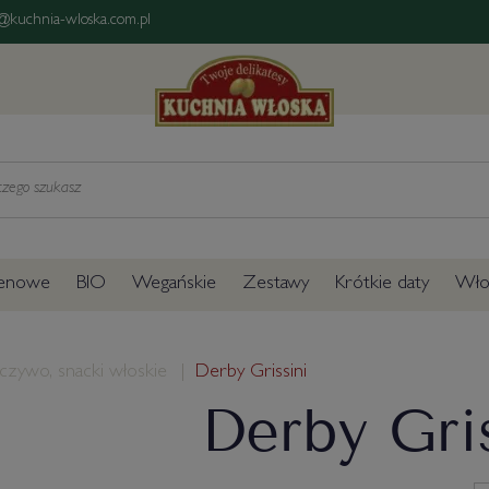
@kuchnia-wloska.com.pl
tenowe
BIO
Wegańskie
Zestawy
Krótkie daty
Włos
eczywo, snacki włoskie
Derby Grissini
Derby Gri