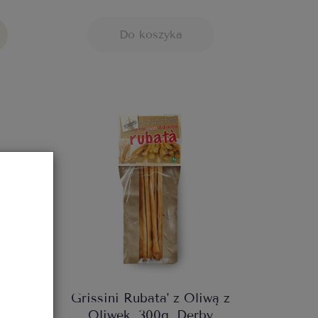
Do koszyka
"
Grissini Rubata' z Oliwą z
 200g
Oliwek, 300g, Derby