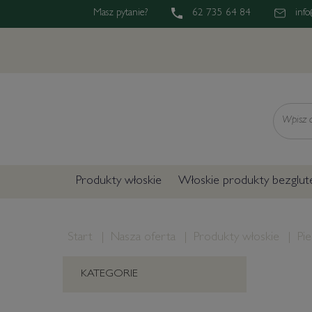
Masz pytanie?
62 735 64 84
info
Wyszukaj
Produkty włoskie
Włoskie produkty bezglu
Start
Nasza oferta
Produkty włoskie
Pi
KATEGORIE