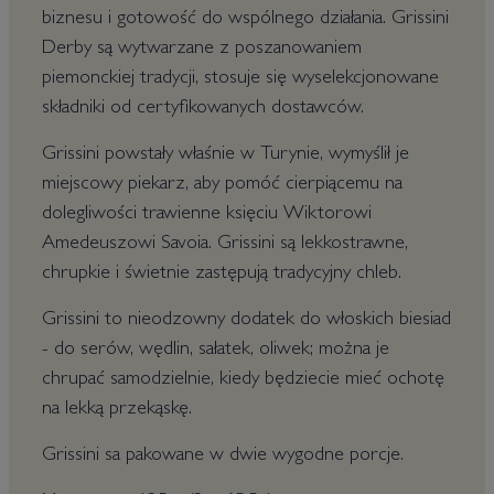
biznesu i gotowość do wspólnego działania. Grissini
Derby są wytwarzane z poszanowaniem
piemonckiej tradycji, stosuje się wyselekcjonowane
składniki od certyfikowanych dostawców.
Grissini powstały właśnie w Turynie, wymyślił je
miejscowy piekarz, aby pomóć cierpiącemu na
dolegliwości trawienne księciu Wiktorowi
Amedeuszowi Savoia. Grissini są lekkostrawne,
chrupkie i świetnie zastępują tradycyjny chleb.
Grissini to nieodzowny dodatek do włoskich biesiad
- do serów, wędlin, sałatek, oliwek; można je
chrupać samodzielnie, kiedy będziecie mieć ochotę
na lekką przekąskę.
Grissini sa pakowane w dwie wygodne porcje.