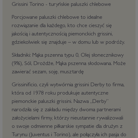
Grissini Torino - turyńskie paluszki chlebowe
Porcjowane paluszki chlebowe to idealne
rozwiązanie dla każdego, kto chce cieszyć się
jakością i autentycznością piemonckich grissini,
gdziekolwiek się znajduje – w domu lub w podróży.
Składniki: Mąka pszenna typu 0, Olej słonecznikowy
(9%), Sól, Drożdże, Mąka pszenna słodowana. Może
zawierać sezam, soję, musztardę
Grissinificio, czyli wytwórnia grissini Derby to firma,
która od 1978 roku produkuje autentyczne
piemonckie paluszki grissini. Nazwa „Derby”
narodziła się z zakładu między dwoma partnerami
założycielami firmy, którzy nieustannie rywalizowali
o swoje odmienne piłkarskie sympatie dla drużyn z
Turynu (Juventus i Torino), ale połączyła ich pasja do