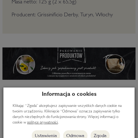
Masa netto: 125 g (2 x 65,5g)
Producent: Grissinificio Derby, Turyn, Włochy
Informacja o cookies
Polecane produkty
Klikając “Zgoda” akceptujesz zapisywanie wszystkich danych cookie na
twoim urządzeniu. Kliknięcie “Odmowa” oznacza zapisywanie tylko
danych niezbędnych do funkcjonowania strony. Więcej informacji o
cookie w
polityce prywatności
.
Ustawienia
Odmowa
Zgoda