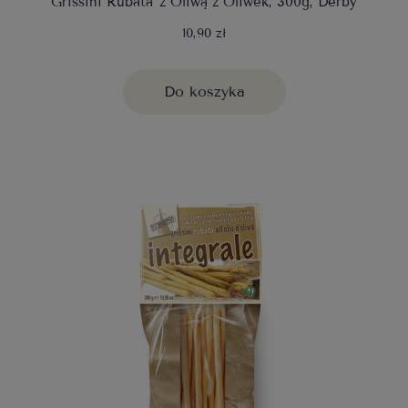
Grissini Rubata' z Oliwą z Oliwek, 300g, Derby
10,90 zł
Do koszyka