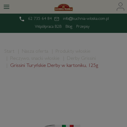
62 735 64 84
info@kuchnia-wloska.com.pl
Współpraca B2B
Blog
Przepisy
Start
Nasza oferta
Produkty włoskie
Pieczywo, snacki włoskie
Derby Grissini
Grissini Turyńskie Derby w kartoniku, 125g