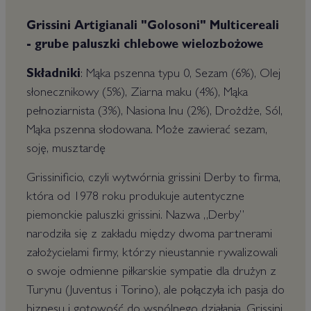
Grissini Artigianali "Golosoni" Multicereali
- grube paluszki chlebowe wielozbożowe
Składniki
: Mąka pszenna typu 0, Sezam (6%), Olej
słonecznikowy (5%), Ziarna maku (4%), Mąka
pełnoziarnista (3%), Nasiona lnu (2%), Drożdże, Sól,
Mąka pszenna słodowana. Może zawierać sezam,
soję, musztardę
Grissinificio, czyli wytwórnia grissini Derby to firma,
która od 1978 roku produkuje autentyczne
piemonckie paluszki grissini. Nazwa „Derby”
narodziła się z zakładu między dwoma partnerami
założycielami firmy, którzy nieustannie rywalizowali
o swoje odmienne piłkarskie sympatie dla drużyn z
Turynu (Juventus i Torino), ale połączyła ich pasja do
biznesu i gotowość do wspólnego działania. Grissini