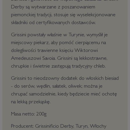
Derby są wytwarzane z poszanowaniem
piemonckiej tradycji, stosuje się wyselekcjonowane
składniki od certyfikowanych dostawców.
Grissini powstały właśnie w Turynie, wymyślił je
miejscowy piekarz, aby pomóć cierpiącemu na
dolegliwości trawienne księciu Wiktorowi
Amedeuszowi Savoia. Grissini są lekkostrawne,
chrupkie i świetnie zastępują tradycyjny chleb.
Grissini to nieodzowny dodatek do włoskich biesiad
- do serów, wędlin, sałatek, oliwek; można je
chrupać samodzielnie, kiedy będziecie mieć ochotę
na lekką przekąskę.
Masa netto: 200g
Producent: Grissinificio Derby, Turyn, Włochy