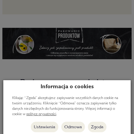
Polecane produkty
Informacja o cookies
Klikając “Zgoda” akceptujesz zapisywanie wszystkich danych cookie na
twoim urządzeniu. Kliknięcie “Odmowa” oznacza zapisywanie tylko
danych niezbędnych do funkcjonowania strony. Więcej informacji o
cookie w
polityce prywatności
.
Ustawienia
Odmowa
Zgoda