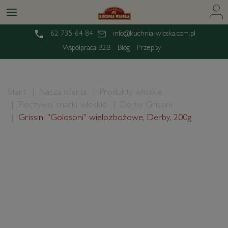
62 735 64 84
info@kuchnia-wloska.com.pl
Współpraca B2B
Blog
Przepisy
Start
Nasza oferta
Produkty włoskie
Pieczywo, snacki włoskie
Derby Grissini
Grissini "Golosoni" wielozbożowe, Derby, 200g