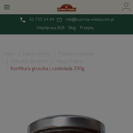
62 735 64 84
info@kuchnia-wloska.com.pl
Współpraca B2B
Blog
Przepisy
Start
Nasza oferta
Produkty włoskie
Włoskie słodycze
Happy Mama
Konfitura gruszka i czekolada 330g