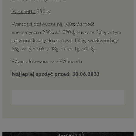
Masa netto
330 g.
Wartości odżywcze na 100g
: wartość
energetyczna 258kcal/1090kJ, tłuszcze 2,6g, w tym
nasycone kwasy tłuszczowe 1,45g, węglowodany
56g, w tym cukry 48g, białko 1g, sól 0g.
Wyprodukowano we Włoszech
Najlepiej spożyć przed: 30.06.2023