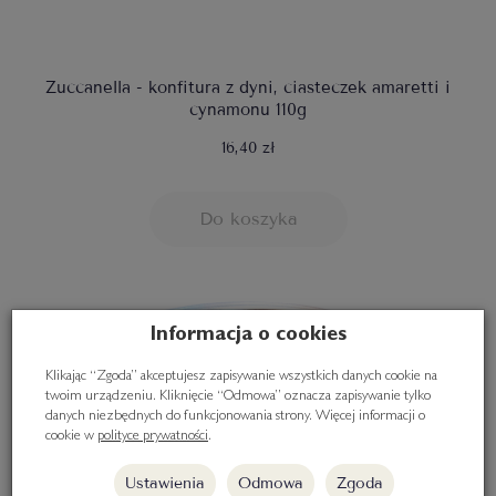
Zuccanella - konfitura z dyni, ciasteczek amaretti i
cynamonu 110g
16,40 zł
Do koszyka
Informacja o cookies
Klikając “Zgoda” akceptujesz zapisywanie wszystkich danych cookie na
twoim urządzeniu. Kliknięcie “Odmowa” oznacza zapisywanie tylko
danych niezbędnych do funkcjonowania strony. Więcej informacji o
cookie w
polityce prywatności
.
Ustawienia
Odmowa
Zgoda