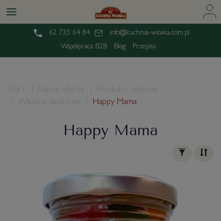
62 735 64 84
info@kuchnia-wloska.com.pl
Współpraca B2B
Blog
Przepisy
Start
Nasza oferta
Produkty włoskie
Włoskie słodycze
Happy Mama
Happy Mama