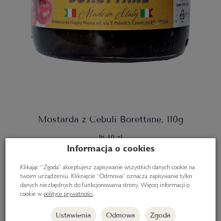
Mostarda z Cebuli Borettane, 110g
16,40 zł
Informacja o cookies
Do koszyka
Klikając “Zgoda” akceptujesz zapisywanie wszystkich danych cookie na
twoim urządzeniu. Kliknięcie “Odmowa” oznacza zapisywanie tylko
danych niezbędnych do funkcjonowania strony. Więcej informacji o
cookie w
polityce prywatności
.
Ustawienia
Odmowa
Zgoda