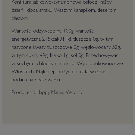
Konfitura jabłkowo-cynamonowa osłodzi każdy
dzień i doda smaku Waszym kanapkom, deserom,
ciastom.
Wartości odżywcze na 100g
: wartość
energetyczna 215kcal/911kJ, tłuszcze 0g, w tym
nasycone kwasy tłuszczowe 0g, węglowodany 52g,
w tym cukry 49g, białko 1g, sól 0g. Przechowywać
w suchym i chłodnym miejscu. Wyprodukowano we
Włoszech. Najlepiej spożyć do: data ważności
podana na opakowaniu.
Producent: Happy Mama, Włochy