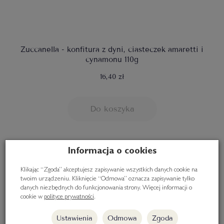
Zuccanella - konfitura z dyni, ciasteczek amaretti i
cynamonu 110g
16,40 zł
Do koszyka
Informacja o cookies
Klikając “Zgoda” akceptujesz zapisywanie wszystkich danych cookie na
twoim urządzeniu. Kliknięcie “Odmowa” oznacza zapisywanie tylko
danych niezbędnych do funkcjonowania strony. Więcej informacji o
cookie w
polityce prywatności
.
Ustawienia
Odmowa
Zgoda