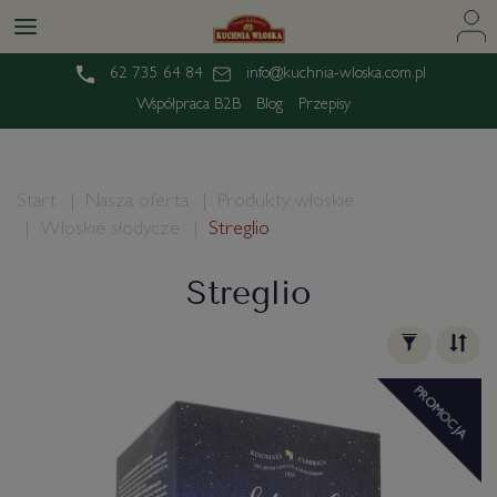
62 735 64 84
info@kuchnia-wloska.com.pl
Współpraca B2B
Blog
Przepisy
Start
Nasza oferta
Produkty włoskie
Włoskie słodycze
Streglio
Streglio