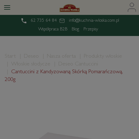
62 735 64 84
info@kuchnia-wloska.com.pl
Współpraca B2B
Blog
Przepisy
Start
Deseo
Nasza oferta
Produkty włoskie
Włoskie słodycze
Deseo Cantuccini
Cantuccini z Kandyzowaną Skórką Pomarańczową,
200g