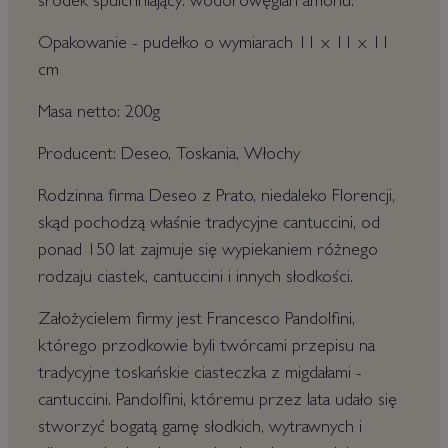
środek spulchniający: wodorowęglan amonu.
Opakowanie - pudełko o wymiarach 11 x 11 x 11
cm
Masa netto: 200g
Producent: Deseo, Toskania, Włochy
Rodzinna firma Deseo z Prato, niedaleko Florencji,
skąd pochodzą właśnie tradycyjne cantuccini, od
ponad 150 lat zajmuje się wypiekaniem różnego
rodzaju ciastek, cantuccini i innych słodkości.
Założycielem firmy jest Francesco Pandolfini,
którego przodkowie byli twórcami przepisu na
tradycyjne toskańskie ciasteczka z migdałami -
cantuccini. Pandolfini, któremu przez lata udało się
stworzyć bogatą gamę słodkich, wytrawnych i