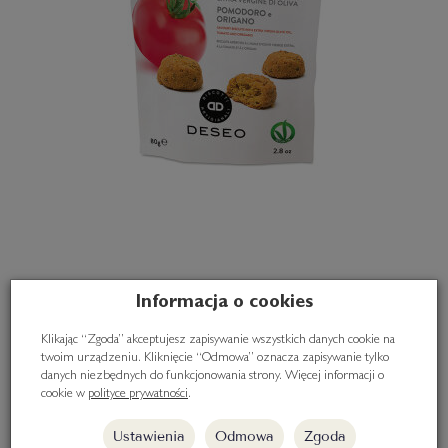
Informacja o cookies
Wytrawne ciasteczka Pomidory i Oregano,
80g
Klikając “Zgoda” akceptujesz zapisywanie wszystkich danych cookie na
twoim urządzeniu. Kliknięcie “Odmowa” oznacza zapisywanie tylko
danych niezbędnych do funkcjonowania strony. Więcej informacji o
14,30 zł
cookie w
polityce prywatności
.
Ustawienia
Odmowa
Zgoda
Do koszyka