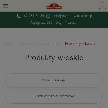
62 735 64 84
info@kuchnia-wloska.com.pl
Współpraca B2B
Blog
Przepisy
Start
Deseo
Nasza oferta
Produkty włoskie
Produkty włoskie
Włoskie przekąski
Delikatesowe kosze prezentowe