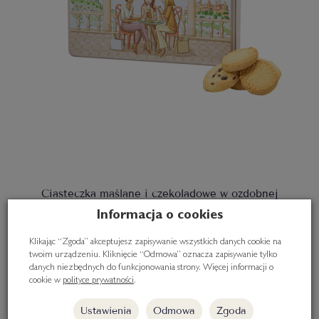
Ciasteczka maślane i czekoladowe w ozdobnej
puszce, 240g
Informacja o cookies
72,00 zł
Klikając “Zgoda” akceptujesz zapisywanie wszystkich danych cookie na
twoim urządzeniu. Kliknięcie “Odmowa” oznacza zapisywanie tylko
danych niezbędnych do funkcjonowania strony. Więcej informacji o
Do koszyka
cookie w
polityce prywatności
.
Ustawienia
Odmowa
Zgoda