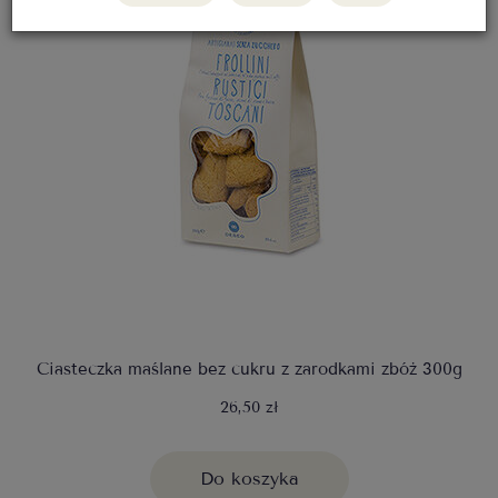
Ciasteczka maślane bez cukru z zarodkami zbóż 300g
26,50 zł
Do koszyka