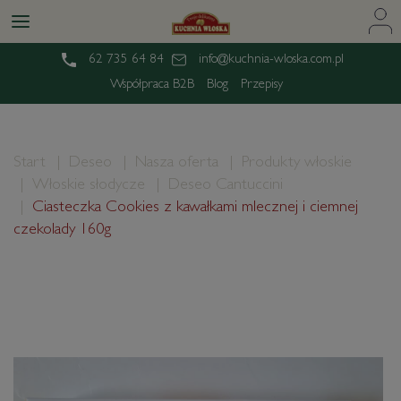
62 735 64 84
info@kuchnia-wloska.com.pl
Współpraca B2B
Blog
Przepisy
Start
Deseo
Nasza oferta
Produkty włoskie
Włoskie słodycze
Deseo Cantuccini
Ciasteczka Cookies z kawałkami mlecznej i ciemnej
czekolady 160g