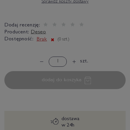
Sprawdź koszty dostawy
Dodaj recenzję:
Producent:
Deseo
Dostępność:
Brak
(
0
szt.)
szt.
dodaj do koszyka
dostawa
w 24h