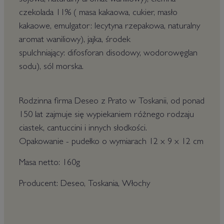
sojowa, naturalny aromat waniliowy), ciemna
czekolada 11% ( masa kakaowa, cukier, masło
kakaowe, emulgator: lecytyna rzepakowa, naturalny
aromat waniliowy), jajka,
środek
spulchniający:
difosforan disodowy,
wodorowęglan
sodu), sól morska.
Rodzinna firma Deseo z Prato w Toskanii, od ponad
150 lat zajmuje się wypiekaniem różnego rodzaju
ciastek, cantuccini i innych słodkości.
Opakowanie - pudełko o wymiarach 12 x 9 x 12 cm
Masa netto: 160g
Producent: Deseo, Toskania, Włochy