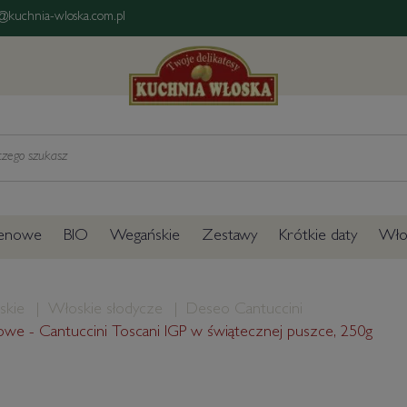
@kuchnia-wloska.com.pl
tenowe
BIO
Wegańskie
Zestawy
Krótkie daty
Włos
skie
Włoskie słodycze
Deseo Cantuccini
dałowe - Cantuccini Toscani IGP w świątecznej puszce, 250g