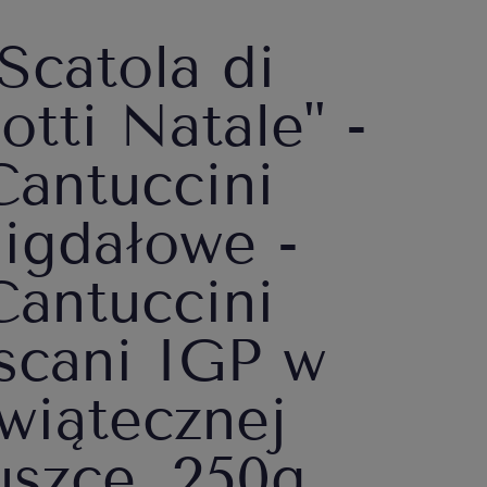
"Scatola di
otti Natale" -
Cantuccini
igdałowe -
Cantuccini
scani IGP w
wiątecznej
uszce, 250g