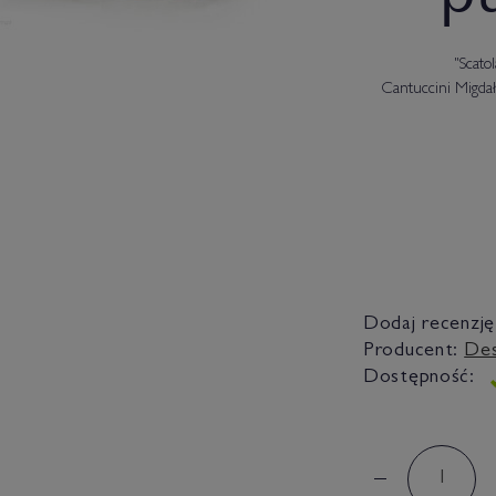
"Scato
Cantuccini Migda
Dodaj recenzję
Producent:
De
Dostępność: