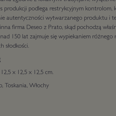
nia zgodnie z lokalnymi tradycjami, wyłącznie
 produkcji podlega restrykcyjnym kontrolom, 
ie autentyczności wytwarzanego produktu i te
nna firma Deseo z Prato, skąd pochodzą właśn
onad 150 lat zajmuje się wypiekaniem różnego r
ch słodkości.
g
12,5 x 12,5 x 12,5 cm.
o, Toskania, Włochy