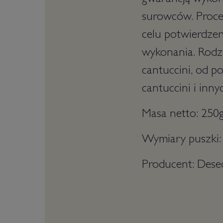
gwarancją wykona
surowców. Proces
celu potwierdzen
wykonania. Rodzi
cantuccini, od p
cantuccini i inny
Masa netto: 250
Wymiary puszki: 
Producent: Dese