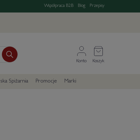
Współpraca B2B
Blog
Przepisy
Konto
Koszyk
ka Spiżarnia
Promocje
Marki