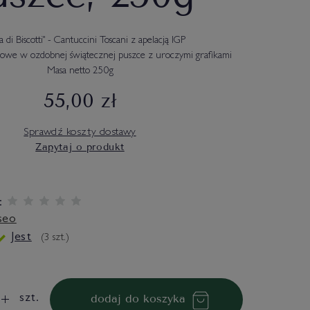
la di Biscotti" - Cantuccini Toscani z apelacją IGP
łowe w ozdobnej świątecznej puszce z uroczymi grafikami
Masa netto 250g
55,00 zł
Sprawdź koszty dostawy
Zapytaj o produkt
:
seo
Jest
(
3
szt.)
dodaj do koszyka
szt.