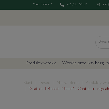
Masz pytanie?
62 735 64 84
info
Wyszukaj
Produkty włoskie
Włoskie produkty bezglu
Start
Deseo
Nasza oferta
Produkty wło
"Scatola di Biscotti Natale" - Cantuccini mig