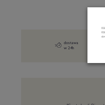
Kl
Kl
st
dostawa
w 24h