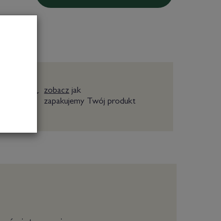
zobacz
jak
zapakujemy Twój produkt