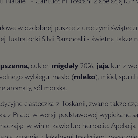
tti Natale " - Cantuccini Toscani z apelacją IGP
ałowe w ozdobnej puszce z uroczymi świąteczn
j ilustratorki Silvii Baroncelli - świetna także
pszenna
, cukier,
migdały
20%,
jaja
kur z wo
wolnego wybiegu, masło (
mleko
), miód, spulc
e aromaty, sól morska.
dycyjne ciasteczka z Toskanii, zwane także częs
astka z Prato, w wersji podstawowej wypiekane s
maczając w winie, kawie lub herbacie. Apelacja 