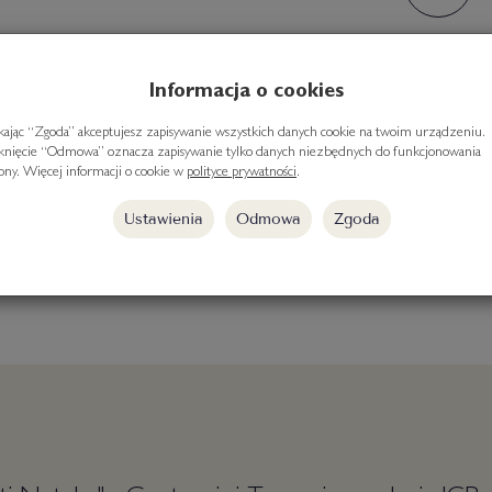
Informacja o cookies
ikając “Zgoda” akceptujesz zapisywanie wszystkich danych cookie na twoim urządzeniu.
iknięcie “Odmowa” oznacza zapisywanie tylko danych niezbędnych do funkcjonowania
rony. Więcej informacji o cookie w
polityce prywatności
.
darmowa dostawa
Ustawienia
Odmowa
Zgoda
od 300 zł