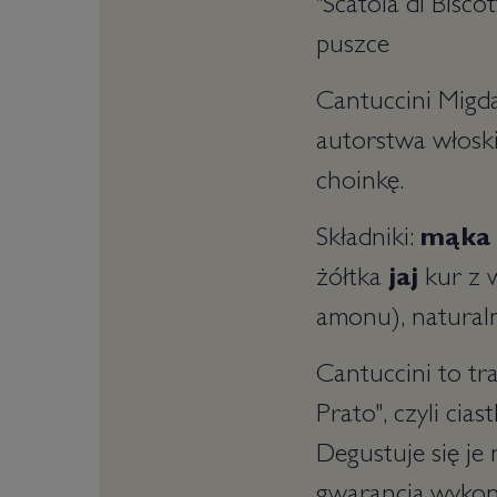
"Scatola di Bisco
puszce
Cantuccini Migd
autorstwa włoskie
choinkę.
Składniki:
mąka 
żółtka
jaj
kur z 
amonu), naturaln
Cantuccini to tra
Prato", czyli ci
Degustuje się je 