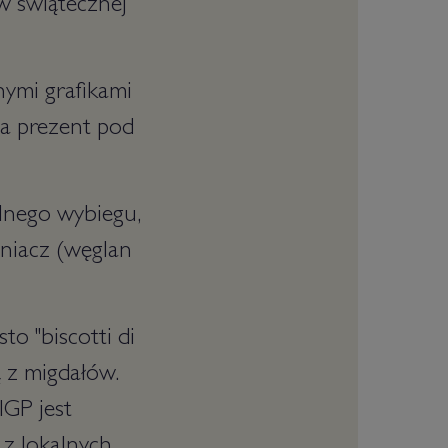
 w świątecznej
ymi grafikami
 na prezent pod
lnego wybiegu,
hniacz (węglan
to "biscotti di
ą z migdałów.
IGP jest