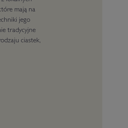
 z lokalnych
które mają na
chniki jego
ie tradycyjne
odzaju ciastek,