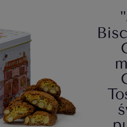
Bisc
m
To
ś
p