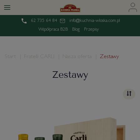
62 735 64 84
info@kuchnia-wloska.com.pl
Współpraca B2B
Blog
Przepisy
Start
Fratelli CARLI
Nasza oferta
Zestawy
Zestawy