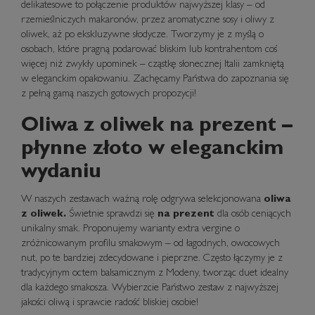
delikatesowe to połączenie produktów najwyższej klasy – od
rzemieślniczych makaronów, przez aromatyczne sosy i oliwy z
oliwek, aż po ekskluzywne słodycze. Tworzymy je z myślą o
osobach, które pragną podarować bliskim lub kontrahentom coś
więcej niż zwykły upominek – cząstkę słonecznej Italii zamkniętą
w eleganckim opakowaniu. Zachęcamy Państwa do zapoznania się
z pełną gamą naszych gotowych propozycji!
Oliwa z oliwek na prezent –
płynne złoto w eleganckim
wydaniu
W naszych zestawach ważną rolę odgrywa selekcjonowana
oliwa
z oliwek
.
Świetnie sprawdzi się
na prezent
dla osób ceniących
unikalny smak. Proponujemy warianty extra vergine o
zróżnicowanym profilu smakowym – od łagodnych, owocowych
nut, po te bardziej zdecydowane i pieprzne. Często łączymy je z
tradycyjnym octem balsamicznym z Modeny, tworząc duet idealny
dla każdego smakosza. Wybierzcie Państwo zestaw z najwyższej
jakości oliwą i sprawcie radość bliskiej osobie!