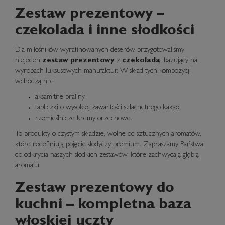
Zestaw prezentowy –
czekolada i inne słodkości
Dla miłośników wyrafinowanych deserów przygotowaliśmy
niejeden
zestaw prezentowy
z
czekoladą
, bazujący na
wyrobach luksusowych manufaktur. W skład tych kompozycji
wchodzą np.:
aksamitne praliny,
tabliczki o wysokiej zawartości szlachetnego kakao,
rzemieślnicze kremy orzechowe.
To produkty o czystym składzie, wolne od sztucznych aromatów,
które redefiniują pojęcie słodyczy premium. Zapraszamy Państwa
do odkrycia naszych słodkich zestawów, które zachwycają głębią
aromatu!
Zestaw prezentowy do
kuchni – kompletna baza
włoskiej uczty