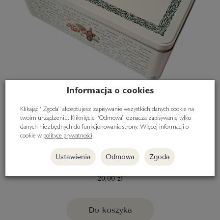
Informacja o cookies
Klikając “Zgoda” akceptujesz zapisywanie wszystkich danych cookie na
twoim urządzeniu. Kliknięcie “Odmowa” oznacza zapisywanie tylko
danych niezbędnych do funkcjonowania strony. Więcej informacji o
cookie w
polityce prywatności
.
Latta Regalo - Ozdobna puszka prezentowa,
Ustawienia
Odmowa
Zgoda
Fratelli Carli
20,00 zł
Do koszyka