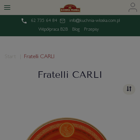
62 735 64 84
info@kuchnia-wloska.com.pl
Współpraca B2B
Blog
Przepisy
Start
Fratelli CARLI
Fratelli CARLI